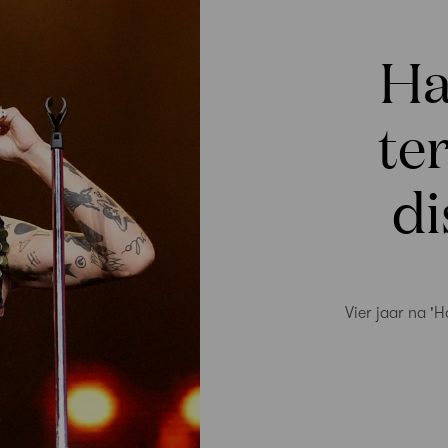
Ha
te
di
Vier jaar na '