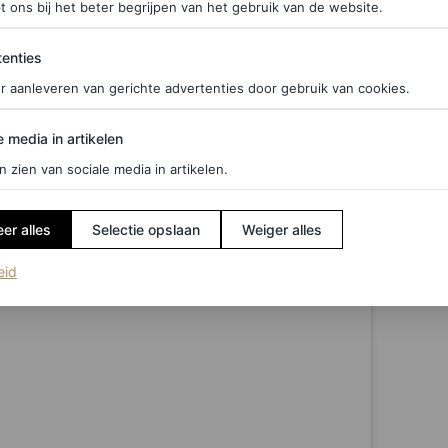
stuk.
t ons bij het beter begrijpen van het gebruik van de website.
ties
s en is volledig geproduceerd door Kid Harpoon,
enties
jnt op 6 maart.
r aanleveren van gerichte advertenties door gebruik van cookies.
edia in artikelen
e media in artikelen
n zien van sociale media in artikelen.
er alles
Selectie opslaan
Weiger alles
(opent in een nieuw tabblad)
eid