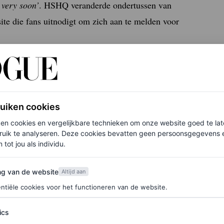
 very soon’
. HSHQ veranderde ondertussen van
te die fans uitnodigt om zich aan te melden voor
psulecollectie
ruiken cookies
ken cookies en vergelijkbare technieken om onze website goed te la
ruik te analyseren. Deze cookies bevatten geen persoonsgegevens en
 tot jou als individu.
um van Harry Styles?
van de website
ng van de website
Altijd aan
e visuele stijl valt op, zoals de kitscherige
ntiële cookies voor het functioneren van de website.
omotiefoto’s, geschoten door Vogue-fotograaf
er een discobal in de schemering. Alles wijst erop
ics