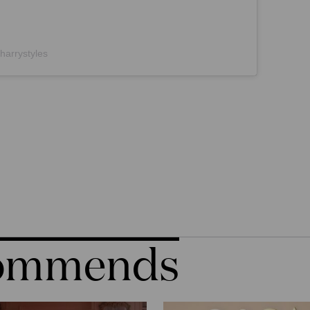
harrystyles
commends