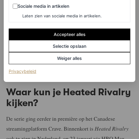
Sociale media in artikelen
Sociale media in artikelen
zorgt voor veel online gesprekken en fandom.
Laten zien van sociale media in artikelen.
LEES OOK
Accepteer alles
Queer boeken die je gelezen wil hebben, of je
Selectie opslaan
nu out and proud bent of (nog) niet
Weiger alles
EMMA SPECTER
(opent in een nieuw tabblad)
Privacybeleid
Waar kun je Heated Rivalry
kijken?
De serie ging eerder in première op het Canadese
streamingplatform Crave. Binnenkort is
Heated Rivalry
ook te zien in Nederland, op 23 januari via HBO Max.