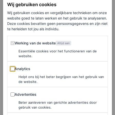
sportomgeving die bekendstaat om macho gedrag en
Wij gebruiken cookies
geslotenheid. Juist dat contrast maakt de serie spannend
Wij gebruiken cookies en vergelijkbare technieken om onze
website goed te laten werken en het gebruik te analyseren.
en verfrissend. Voor veel vrouwen voelt
Heated Rivalry
Deze cookies bevatten geen persoonsgegevens en zijn niet
bovendien ook als een verademing, omdat de romantiek
te herleiden tot jou als individu.
niet draait om vaste rolpatronen of herkenbare
Werking van de website
Werking van de website
Altijd aan
heterodynamiek. De relatie tussen Shane en Ilya is
Essentiële cookies voor het functioneren van de
intens, kwetsbaar en gelijkwaardig, met veel aandacht
website.
voor emoties, verlangen en twijfel. Dat maakt het
Analytics
makkelijker om mee te voelen, zonder dat het
Analytics
voorspelbaar wordt.
Helpt ons bij het beter begrijpen van het gebruik van
de website.
Tel daar de zichtbare chemie tussen de acteurs bij op en
Advertenties
Advertenties
je krijgt een serie die niet alleen gaat over sport of
Beter aanleveren van gerichte advertenties door
spanning, maar over mensen die proberen zichzelf te zijn
gebruik van cookies.
binnen een wereld waar daar weinig ruimte voor is. Dat