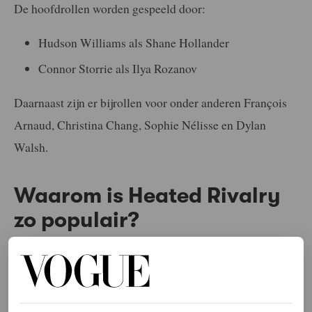
De hoofdrollen worden gespeeld door:
Hudson Williams als Shane Hollander
Connor Storrie als Ilya Rozanov
Daarnaast zijn er bijrollen voor onder anderen François
Arnaud, Christina Chang, Sophie Nélisse en Dylan
Walsh.
Waarom is Heated Rivalry
zo populair?
Een groot deel van de aantrekkingskracht van
Heated
Rivalry
zit in het feit dat de serie iets laat zien wat je nog
zelden ziet in dit genre: queer liefde in een professionele