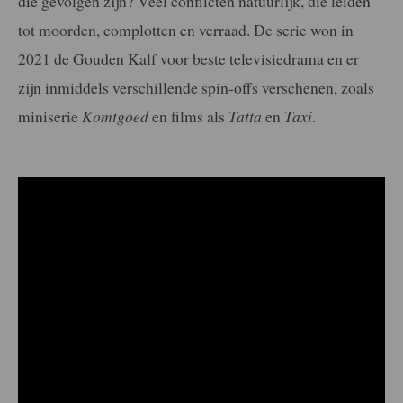
die gevolgen zijn? Veel conflicten natuurlijk, die leiden
tot moorden, complotten en verraad. De serie won in
2021 de Gouden Kalf voor beste televisiedrama en er
zijn inmiddels verschillende spin-offs verschenen, zoals
miniserie
Komtgoed
en films als
Tatta
en
Taxi
.