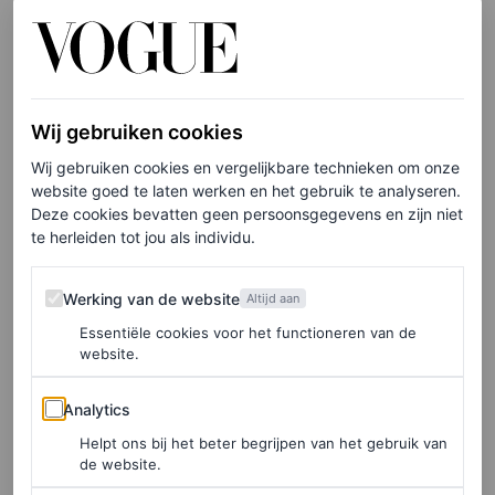
de buis was, keerde die in 2024 terug met een zesde
seizoen. Op 19 oktober dit jaar verscheen het zevende
seizoen van
Gooische Vrouwen
op Videoland.
Wij gebruiken cookies
Wij gebruiken cookies en vergelijkbare technieken om onze
website goed te laten werken en het gebruik te analyseren.
Deze cookies bevatten geen persoonsgegevens en zijn niet
te herleiden tot jou als individu.
Werking van de website
Werking van de website
Altijd aan
Essentiële cookies voor het functioneren van de
website.
Analytics
Analytics
Helpt ons bij het beter begrijpen van het gebruik van
de website.
Anne+