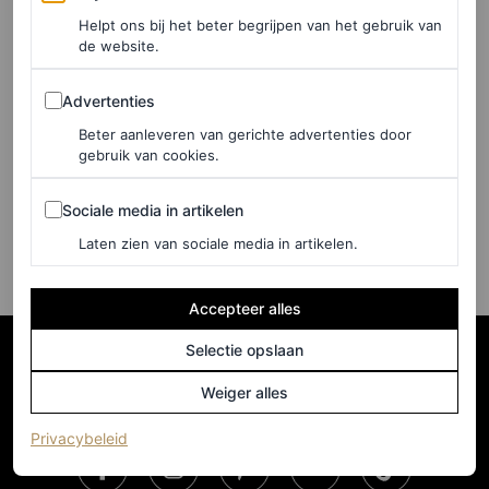
BJÖRN BORG
Helpt ons bij het beter begrijpen van het gebruik van
de website.
ROYALS
Eloise van Oranje draagt jurk
Advertenties
Advertenties
van prinses Laurentien
Beter aanleveren van gerichte advertenties door
tijdens Televizier-Ring Gala
gebruik van cookies.
Sociale media in artikelen
Sociale media in artikelen
LOIS LAVERNE
Laten zien van sociale media in artikelen.
Accepteer alles
Selectie opslaan
Weiger alles
(opent in een nieuw tabblad)
Privacybeleid