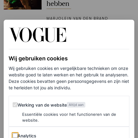
hebben
MARJOLEIN VAN DEN BRAND
FASHION NIEUWS
De beste looks op de rode
loper van het Televizier-Ring
Wij gebruiken cookies
Gala 2025
Wij gebruiken cookies en vergelijkbare technieken om onze
website goed te laten werken en het gebruik te analyseren.
MARJOLEIN VAN DEN BRAND
Deze cookies bevatten geen persoonsgegevens en zijn niet
te herleiden tot jou als individu.
PARTNERSHIP
Let’s talk sportswear: Vogue
Werking van de website
Werking van de website
Altijd aan
duidde de tennis inspired
Essentiële cookies voor het functioneren van de
trends van de zomer tijdens
website.
dit rooftop event
Analytics
Analytics