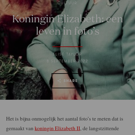
CULTUUR
Koningin Elizabeth: een
leven in foto’s
ELISE TAYLOR
8 SEPTEMBER 2022
SHARE
Het is bijna onmogelijk het aantal foto’s te meten dat is
gemaakt van
koningin Elizabeth II
, de langstzittende