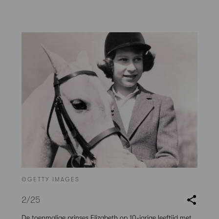
©GETTY IMAGES
2
/25
De toenmalige prinses Elizabeth op 10-jarige leeftijd met