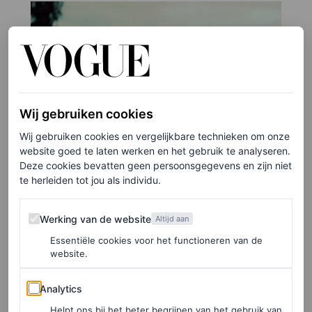
Wij gebruiken cookies
Wij gebruiken cookies en vergelijkbare technieken om onze
website goed te laten werken en het gebruik te analyseren.
Deze cookies bevatten geen persoonsgegevens en zijn niet
te herleiden tot jou als individu.
Werking van de website
©GETTY IMAGES
Werking van de website
Altijd aan
Essentiële cookies voor het functioneren van de
8
/25
website.
Bij Balmoral Castle met een van haar Corgi's in
september 1952.
Analytics
Analytics
Helpt ons bij het beter begrijpen van het gebruik van