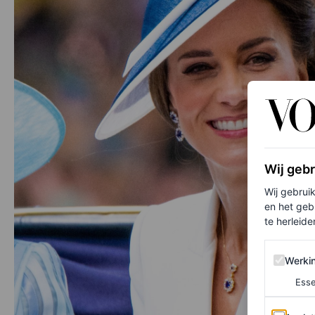
Wij geb
Wij gebrui
en het geb
te herleiden
Werking 
Werki
Esse
Analytics