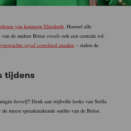
bileum van koningin Elizabeth
. Hoewel alle
s van de andere Britse
royals
ook een centrale rol.
ngverwachte
royal comeback
maakte
– stalen de
s tijdens
oningin
herself
? Denk aan stijlvolle looks van Stella
de meest spraakmakende outfits van de Britse