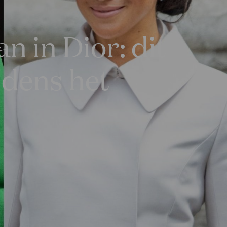
 in Dior: dit
jdens het