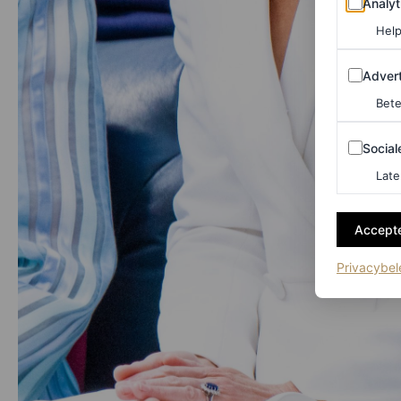
Analyt
Help
Adverten
Advert
Bete
Sociale m
Social
Late
Accepte
Privacybel