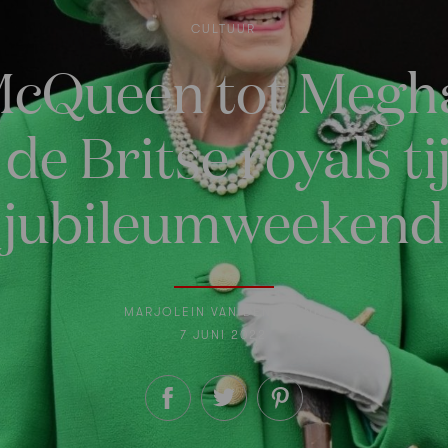
CULTUUR
McQueen tot Meghan
de Britse royals ti
jubileumweekend
MARJOLEIN VAN DEN BRAND
7 JUNI 2022