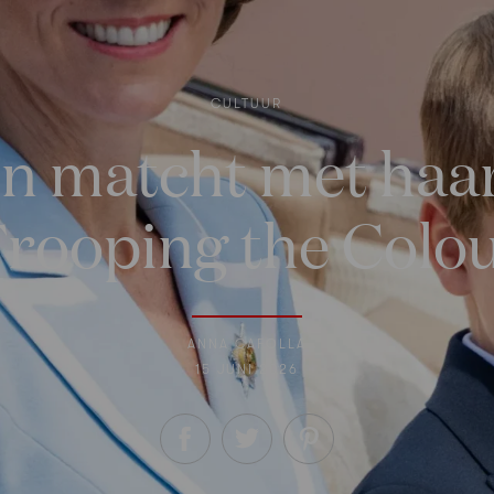
CULTUUR
n matcht met haar
rooping the Colo
ANNA CAFOLLA
15 JUNI 2026