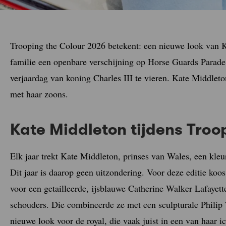
Trooping the Colour 2026 betekent: een nieuwe look van K
familie een openbare verschijning op Horse Guards Parade
verjaardag van koning Charles III te vieren. Kate Middlet
met haar zoons.
Kate Middleton tijdens Troo
Elk jaar trekt Kate Middleton, prinses van Wales, een kleur
Dit jaar is daarop geen uitzondering. Voor deze editie koo
voor een getailleerde, ijsblauwe Catherine Walker Lafayett
schouders. Die combineerde ze met een sculpturale Philip T
nieuwe look voor de royal, die vaak juist in een van haar 