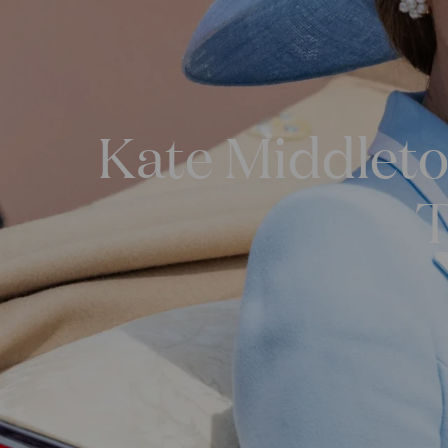
Kate Middleto
T