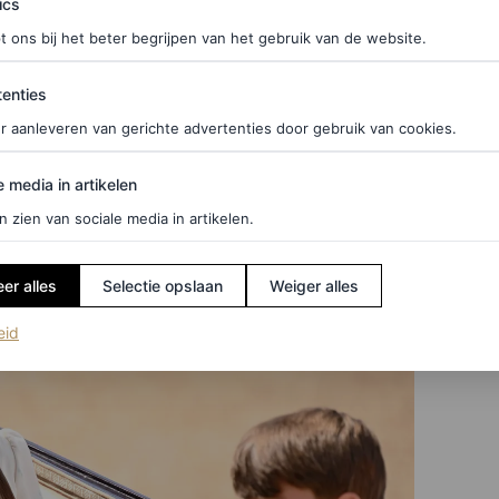
ics
t ons bij het beter begrijpen van het gebruik van de website.
ties
enties
r aanleveren van gerichte advertenties door gebruik van cookies.
edia in artikelen
e media in artikelen
n zien van sociale media in artikelen.
er alles
Selectie opslaan
Weiger alles
(opent in een nieuw tabblad)
eid