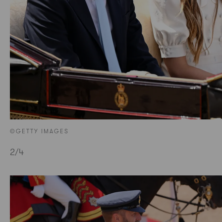
©GETTY IMAGES
2
/4