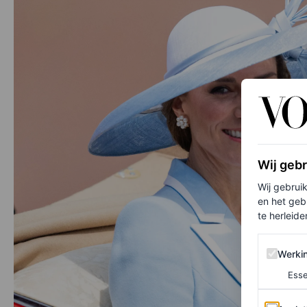
Wij geb
Wij gebrui
en het geb
te herleiden
Werking 
Werki
Esse
Analytics