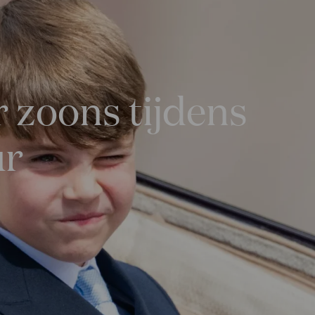
 zoons tijdens
ur