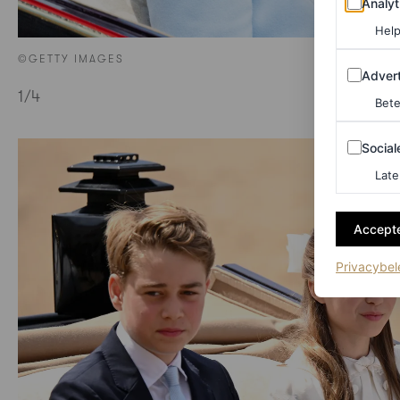
Analyt
Help
©GETTY IMAGES
Adverten
Advert
1
/4
Bete
Sociale m
Social
Late
Accepte
Privacybel