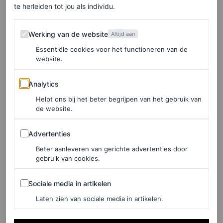
te herleiden tot jou als individu.
Werking van de website
Werking van de website
Het sieraad, met Egyptisch geïnspireerde motieven, was
Altijd aan
Essentiële cookies voor het functioneren van de
een opdracht van koning Alfonso XIII voor zijn vrouw.
website.
Ooit bevatte deze tiara smaragden die de koningin, ook
Analytics
wel ‘Ena’ genoemd, van haar peettante, keizerin Eugenia
Analytics
de Montijo, had gekregen. Na verloop van tijd werden
Helpt ons bij het beter begrijpen van het gebruik van
de website.
deze edelstenen, waarmee de vorstin zich met een
Advertenties
bijpassende ketting liet fotograferen, echter vervangen
Advertenties
door parels. Het huis Ansorena was verantwoordelijk
Beter aanleveren van gerichte advertenties door
gebruik van cookies.
voor dit werk.
Sociale media in artikelen
Sociale media in artikelen
In ballingschap verkocht Victoria Eugenia deze
Laten zien van sociale media in artikelen.
smaragden (gekocht door de sjah van Perzië voor Farah
Diba). Toen de vorstin stierf, erfde haar dochter, infante