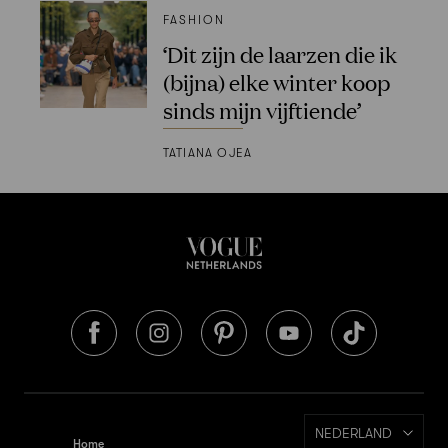
FASHION
‘Dit zijn de laarzen die ik
(bijna) elke winter koop
sinds mijn vijftiende’
TATIANA OJEA
NEDERLAND
Home