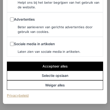
Helpt ons bij het beter begrijpen van het gebruik van
de website.
Advertenties
Advertenties
Beter aanleveren van gerichte advertenties door
gebruik van cookies.
Sociale media in artikelen
Sociale media in artikelen
©BOSS
Laten zien van sociale media in artikelen.
Donkerblauwe jumpsuit met één schouder en strikhals, €
Accepteer alles
499
Selectie opslaan
Weiger alles
HIER TE KOOP
(opent in een nieuw tabblad)
Privacybeleid
Boss