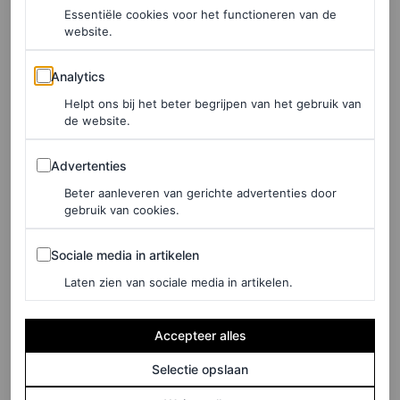
Essentiële cookies voor het functioneren van de
ROYALS
website.
Zweedse kroonprinses
Analytics
Victoria straalt in moderne
Analytics
jumpsuit aan de Côte d’Azur
Helpt ons bij het beter begrijpen van het gebruik van
de website.
ALEXANDRA VAN DER HOEVEN
Advertenties
Advertenties
Beter aanleveren van gerichte advertenties door
ROYALS
gebruik van cookies.
Zweedse kroonprinses
Victoria straalt in groen
Sociale media in artikelen
Sociale media in artikelen
broekpak tijdens bezoek aan
Laten zien van sociale media in artikelen.
Amsterdam
Accepteer alles
SUSAN ZIJP
Selectie opslaan