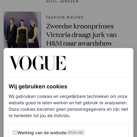
ROEL JANSSEN
FASHION NIEUWS
Zweedse kroonprinses
Victoria draagt jurk van
H&M naar awardshow
ROEL JANSSEN
PARTNERSHIP
Deze nieuwe campagne
Wij gebruiken cookies
geschoten door
Wij gebruiken cookies en vergelijkbare technieken om onze
gerenommeerd fotograaf
website goed te laten werken en het gebruik te analyseren.
Bastiaan Woudt is een piece
Deze cookies bevatten geen persoonsgegevens en zijn niet
of art
te herleiden tot jou als individu.
Werking van de website
PORSCHE
Werking van de website
Altijd aan