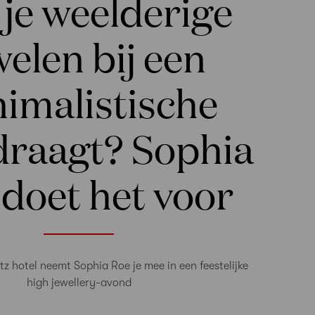
je weelderige
welen bij een
imalistische
draagt? Sophia
doet het voor
itz hotel neemt Sophia Roe je mee in een feestelijke
high jewellery-avond