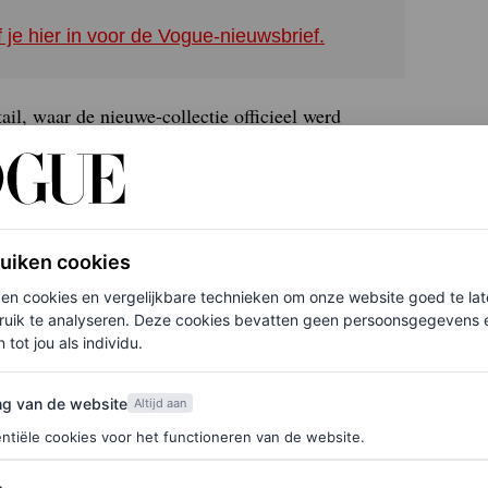
f je hier in voor de Vogue-nieuwsbrief.
ail, waar de nieuwe-collectie officieel werd
ngeëvenaarde
savoir-faire
en creativiteit. Deze
 ruim 150.000 uur is gewerkt. Elk juweel vertelt
er. Een ontwerp gemaakt van onyx en diamanten. Het
10 karaat.
ruiken cookies
ken cookies en vergelijkbare technieken om onze website goed te la
ruik te analyseren. Deze cookies bevatten geen persoonsgegevens en
 tot jou als individu.
van de website
ng van de website
Altijd aan
ntiële cookies voor het functioneren van de website.