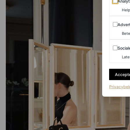
Analyt
Help
Adverten
Advert
Bete
Sociale m
Social
Late
Accepte
Privacybel