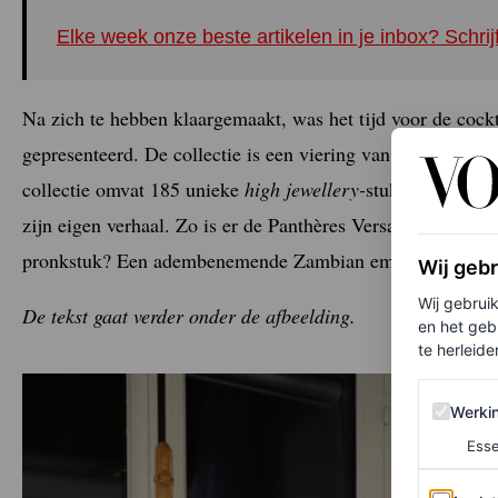
Elke week onze beste artikelen in je inbox? Schrij
Na zich te hebben klaargemaakt, was het tijd voor de cockt
gepresenteerd. De collectie is een viering van Cartier’s o
collectie omvat 185 unieke
high jewellery-
stukken, waaraan
zijn eigen verhaal. Zo is er de Panthères Versatiles-colli
pronkstuk? Een adembenemende Zambian emerald van 10.
Wij geb
Wij gebrui
De tekst gaat verder onder de afbeelding.
en het geb
te herleiden
Werking 
Werki
Esse
Analytics