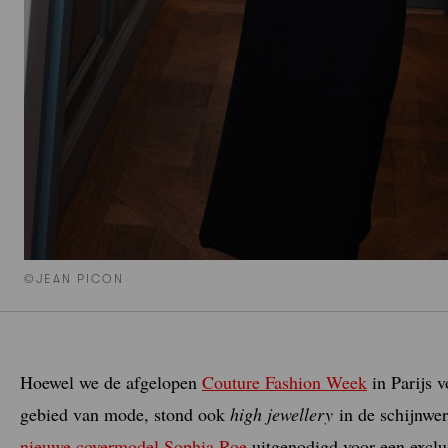
©JEAN PICON
Hoewel we de afgelopen
Couture Fashion Week
in Parijs 
gebied van mode, stond ook
high jewellery
in de schijnwer
nieuwe covermodel Sophia Roe
uitgenodigd voor een exclu