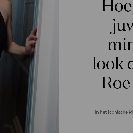
Hoe 
ju
min
look 
Roe 
In het iconische R