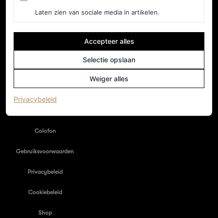
Laten zien van sociale media in artikelen.
Accepteer alles
Selectie opslaan
NEDERLAND
Home
Weiger alles
Adverteren
(opent in een nieuw tabblad)
Privacybeleid
Nieuwsbrief
Colofon
Gebruiksvoorwaarden
Privacybeleid
Cookiebeleid
Shop