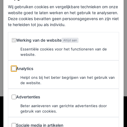
Grand Prize
Wij gebruiken cookies en vergelijkbare technieken om onze
website goed te laten werken en het gebruik te analyseren.
Deze cookies bevatten geen persoonsgegevens en zijn niet
TINA ISAAC-GOIZÉ
te herleiden tot jou als individu.
FASHION NIEUWS
Werking van de website
Dua Lipa is het gezicht van
Werking van de website
Altijd aan
de nieuwe Chanel 25 Bag
Essentiële cookies voor het functioneren van de
website.
TINA ISAAC-GOIZÉ
Analytics
Analytics
Helpt ons bij het beter begrijpen van het gebruik van
de website.
Advertenties
Advertenties
Beter aanleveren van gerichte advertenties door
gebruik van cookies.
Sociale media in artikelen
Sociale media in artikelen