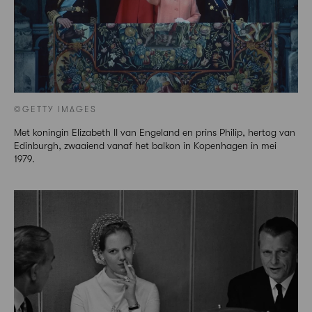
©GETTY IMAGES
Met koningin Elizabeth II van Engeland en prins Philip, hertog van
Edinburgh, zwaaiend vanaf het balkon in Kopenhagen in mei
1979.