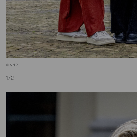
©ANP
1
/2