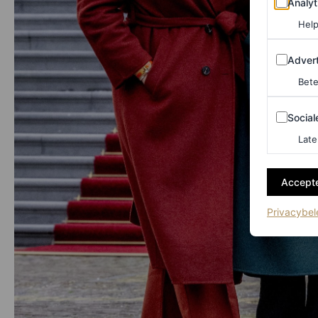
Analyt
Help
Adverten
Advert
Bete
Sociale m
Social
Late
Accepte
Privacybel