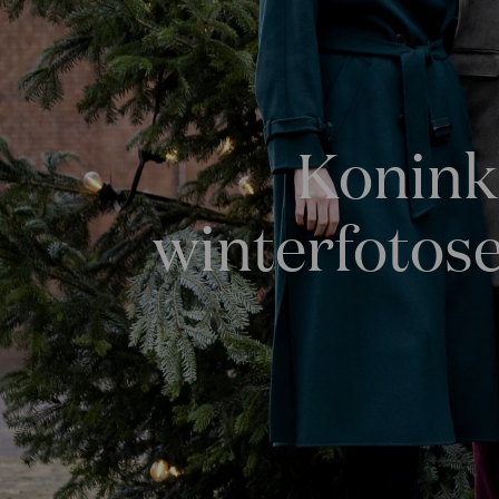
Koninkl
winterfotose