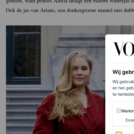
geheim, want prinses Alexia draagt een blauwe winterjas
Ook de jas van Ariane, een donkergroene mantel met dubbe
Wij geb
Wij gebrui
en het geb
te herleiden
Werking 
Werki
Esse
Analytics