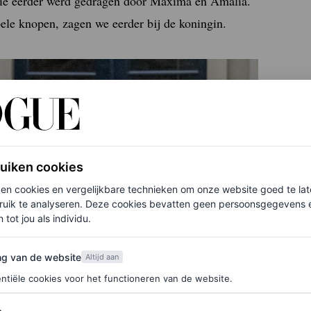
 die eerder werd gedragen door Máxima en Amalia.
le knopen, zagen we eerder bij de koningin.
ruiken cookies
ken cookies en vergelijkbare technieken om onze website goed te la
ruik te analyseren. Deze cookies bevatten geen persoonsgegevens en
 tot jou als individu.
van de website
ng van de website
Altijd aan
ntiële cookies voor het functioneren van de website.