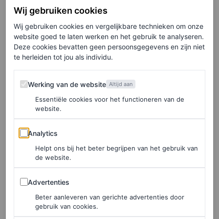
Wij gebruiken cookies
haar moeder komt, zagen we de prinses in de zomer van
Wij gebruiken cookies en vergelijkbare technieken om onze
2025 tijdens een werkbezoek aan een ziekenhuis met een
website goed te laten werken en het gebruik te analyseren.
witte Lady Dior-tas met zilverkleurige sluitingen. En,
Deze cookies bevatten geen persoonsgegevens en zijn niet
te herleiden tot jou als individu.
schokkend voor velen, zette ze die tas op een gegeven
moment op de grond in plaats van op tafel. Een
Werking van de website
Werking van de website
Altijd aan
doodzonde, als je het ons vraagt. Je ziet de tas (en dit
Essentiële cookies voor het functioneren van de
moment) in de slides hieronder.
website.
Analytics
Analytics
Helpt ons bij het beter begrijpen van het gebruik van
de website.
Advertenties
Advertenties
Beter aanleveren van gerichte advertenties door
gebruik van cookies.