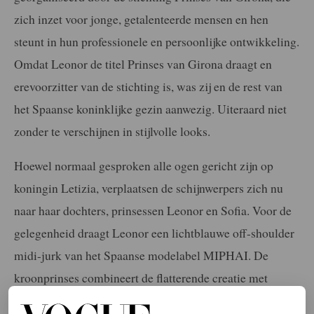
zich inzet voor jonge, getalenteerde mensen en hen
steunt in hun professionele en persoonlijke ontwikkeling.
Omdat Leonor de titel Prinses van Girona draagt en
erevoorzitter van de stichting is, was zij en de rest van
het Spaanse koninklijke gezin aanwezig. Uiteraard niet
zonder te verschijnen in stijlvolle looks.
Hoewel normaal gesproken alle ogen gericht zijn op
koningin Letizia, verplaatsen de schijnwerpers zich nu
naar haar dochters, prinsessen Leonor en Sofia. Voor de
gelegenheid draagt Leonor een lichtblauwe off-shoulder
midi-jurk van het Spaanse modelabel MIPHAI. De
kroonprinses combineert de flatterende creatie met
hakken van Carolina Herrera en oorbellen gemaakt van