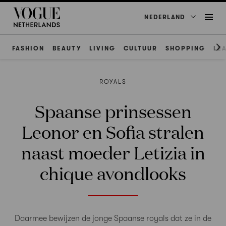
NEDERLAND
FASHION
BEAUTY
LIVING
CULTUUR
SHOPPING
LE
ROYALS
Spaanse prinsessen
Leonor en Sofia stralen
naast moeder Letizia in
chique avondlooks
Daarmee bewijzen de jonge Spaanse royals dat ze in de