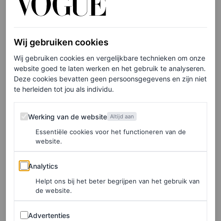
topaas en diamanten.
Zowel Leonor als haar jongere zus Sofia zijn gekleed in
Wij gebruiken cookies
merken van Spaanse bodem. Zo kiest de jongste prinses
Wij gebruiken cookies en vergelijkbare technieken om onze
voor een wit ensemble van een ander Spaans label,
website goed te laten werken en het gebruik te analyseren.
Bruna. De set bestaat uit een wijde pantalon en top met
Deze cookies bevatten geen persoonsgegevens en zijn niet
te herleiden tot jou als individu.
korte mouwen en een langere cape-achtige achterkant.
Werking van de website
Werking van de website
Altijd aan
In de voetsporen van
Essentiële cookies voor het functioneren van de
moeder Letizia
website.
Analytics
Analytics
De prinsessen mogen er dan stralend uitzien, ook de look
Helpt ons bij het beter begrijpen van het gebruik van
van hun moeder Letizia stelt allesbehalve teleur. De
de website.
Spaanse koningin draagt op haar beurt een
Advertenties
Advertenties
donkerblauwe, asymmetrische midi-jurk van Bouret. De