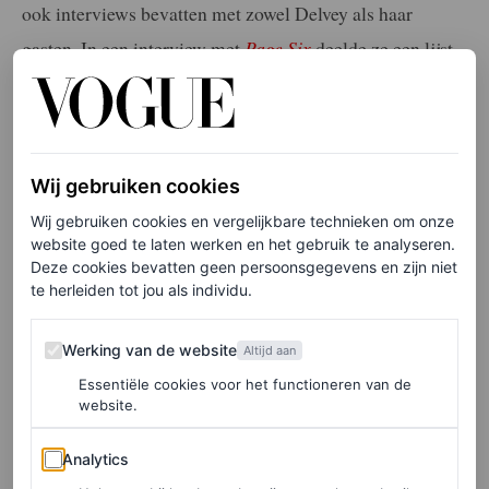
ook interviews bevatten met zowel Delvey als haar
gasten. In een interview met
Page Six
deelde ze een lijst
van haar droomgasten. Hierbij zitten onder anderen
Madonna, Elon Musk, Marina Abramović en Ottessa
Moshfegh. Maar ook de minister van Binnenlandse
Wij gebruiken cookies
Veiligheid Alejandro Mayorkas, de voormalige minister
van Buitenlandse Zaken Cyrus Vance, crypto CEO Sam
Wij gebruiken cookies en vergelijkbare technieken om onze
website goed te laten werken en het gebruik te analyseren.
Bankman-Fried (die momenteel ook onder huisarrest
Deze cookies bevatten geen persoonsgegevens en zijn niet
staat wegens fraude) en
The Big Short
-auteur Michael
te herleiden tot jou als individu.
Lewis. Van hem kwamen meerdere boeken voorbij in de
Werking van de website
Werking van de website
Altijd aan
leeslijst die Delvey onlangs deelde met Vogue. Of een
Essentiële cookies voor het functioneren van de
van de bovengenoemde personen op een uitnodiging zou
website.
ingaan, valt nog te bezien.
Analytics
Analytics