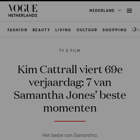
NEDERLAND
FASHION
BEAUTY
LIVING
CULTUUR
SHOPPING
LE
TV & FILM
Kim Cattrall viert 69e
verjaardag: 7 van
Samantha Jones’ beste
momenten
Het beste van Samantha.