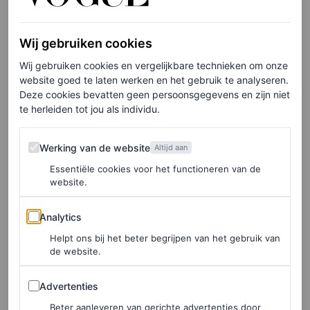
New York met flyers over haar ex)
Wij gebruiken cookies
Ik bedoel, als je eindelijk bent gestopt met
Wij gebruiken cookies en vergelijkbare technieken om onze
onenightstands en je hart hebt geopend voor een man,
website goed te laten werken en het gebruik te analyseren.
om vervolgens te ontdekken dat hij je bedriegt, zou je
Deze cookies bevatten geen persoonsgegevens en zijn niet
te herleiden tot jou als individu.
dan niet een enorm ingelijste schilderij op de grond
gooien en vervolgens zijn foto overal in Manhattan
Werking van de website
Werking van de website
Altijd aan
ophangen? (Bonuspunten voor de cameo van
Grey’s
Essentiële cookies voor het functioneren van de
Anatomy
-ster Chandra Bailey als misschien wel de enige
website.
relaxte en begripvolle NYPD-agent in de hele stad.)
Analytics
Analytics
Helpt ons bij het beter begrijpen van het gebruik van
de website.
Advertenties
Advertenties
Beter aanleveren van gerichte advertenties door