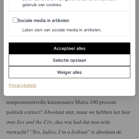
gebruik van cookies.
Sociale media in artikelen
Sociale media in artikelen
Laten zien van sociale media in artikelen.
Accepteer alles
Selectie opslaan
Weiger alles
Samantha’s lesbische verhaallijn
(opent in een nieuw tabblad)
Privacybeleid
Was de verhaallijn over Samantha’s relatie met de
temperamentvolle kunstenares Maria 100 procent
politiek correct? Absoluut niet, maar we hebben het hier
over
Sex and the City
, dus wie had dat nou echt
verwacht? “
Yes, ladies, I’m a lesbian
” is absoluut de