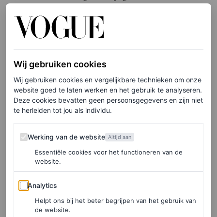
jonge vrouw schuil die er vandoor gaat zodra ze zich
ongemakkelijk voelt. Maar dit seizoen moet Michaela
haar kwetsbaarheid onder ogen zien, omdat ze
gedwongen wordt om haar relatie met de nalatenschap
Wij gebruiken cookies
van haar overleden neef – en met Francesca – te
Wij gebruiken cookies en vergelijkbare technieken om onze
verwerken.’
website goed te laten werken en het gebruik te analyseren.
Deze cookies bevatten geen persoonsgegevens en zijn niet
te herleiden tot jou als individu.
Veel vragen
Werking van de website
Werking van de website
Altijd aan
Het nieuws roept een aantal vragen op: zal Eloise dan
Essentiële cookies voor het functioneren van de
eindelijk in de schijnwerpers staan in het zesde seizoen?
website.
(De serie lijkt een sprong te maken naar het zesde boek
Analytics
Analytics
in Julia Quinns Bridgerton-serie,
When He Was Wicked
,
Helpt ons bij het beter begrijpen van het gebruik van
terwijl het vijfde boek,
To Sir Phillip, With Love
, zich
de website.