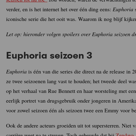
verder, en is het internet het over één ding eens:
Euphoria
s
iconische serie die het ooit was. Waarom ik nog blijf ki
Let op: hieronder volgen spoilers over Euphoria seizoen dr
Euphoria seizoen 3
Euphoria
is één van die series die direct na de release i
ze twee seizoenen lang vast te houden; het tweede deel was 
op het verhaal van Rue Bennett en haar worsteling met een
eerlijk portret van drugsgebruik onder jongeren in Ameri
voor zowel seizoen één als seizoen twee een Emmy voor bes
Ook de andere acteurs groeiden uit tot supersterren. Niet v
carrière weet na te streven. Toch gebeurde dat bij
Zendaya