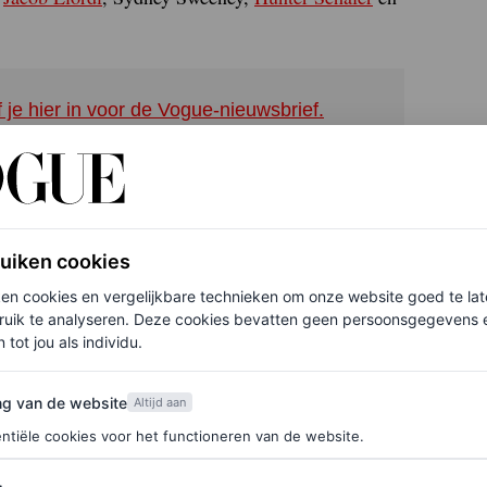
f je hier in voor de Vogue-nieuwsbrief.
rrie qua planning om al deze supersterren ooit nog
zoen werd aangekondigd. Alleen blijft er van die
.
ruiken cookies
ken cookies en vergelijkbare technieken om onze website goed te la
ruik te analyseren. Deze cookies bevatten geen persoonsgegevens en
nder
 tot jou als individu.
e emotionele ravage die daarbij kwam kijken, gooit
van de website
ng van de website
Altijd aan
tijdssprong van meerdere jaren zijn de personages
ntiële cookies voor het functioneren van de website.
allend genoeg naar online sekswerk, fetisjes en de