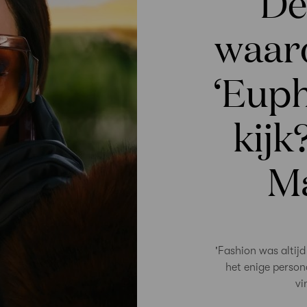
‘De
waar
‘Euph
kijk
Ma
'Fashion was altijd
het enige person
vi