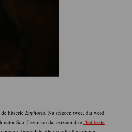
 de hitserie
Euphoria
. Na seizoen twee, dat werd
irector Sam Levinson dat seizoen drie
“het beste
enhoog. Inmiddels zijn we vijf afleveringen