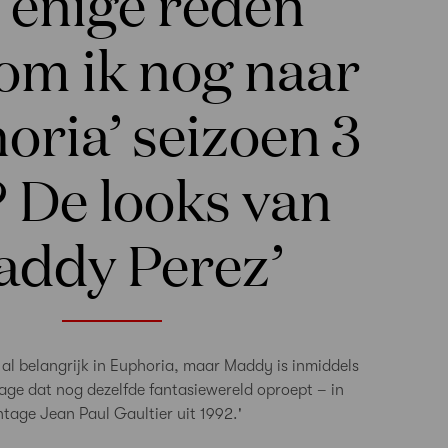
 enige reden
om ik nog naar
oria’ seizoen 3
? De looks van
ddy Perez’
 al belangrijk in Euphoria, maar Maddy is inmiddels
age dat nog dezelfde fantasiewereld oproept – in
ntage Jean Paul Gaultier uit 1992.'