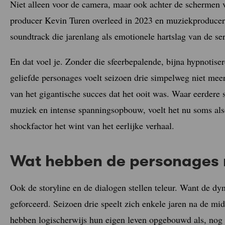
Niet alleen voor de camera, maar ook achter de schermen v
producer Kevin Turen overleed in 2023 en muziekproducer
soundtrack die jarenlang als emotionele hartslag van de ser
En dat voel je. Zonder die sfeerbepalende, bijna hypnotis
geliefde personages voelt seizoen drie simpelweg niet mee
van het gigantische succes dat het ooit was. Waar eerder
muziek en intense spanningsopbouw, voelt het nu soms als
shockfactor het wint van het eerlijke verhaal.
Wat hebben de personages 
Ook de storyline en de dialogen stellen teleur. Want de d
geforceerd. Seizoen drie speelt zich enkele jaren na de mi
hebben logischerwijs hun eigen leven opgebouwd als, nog 