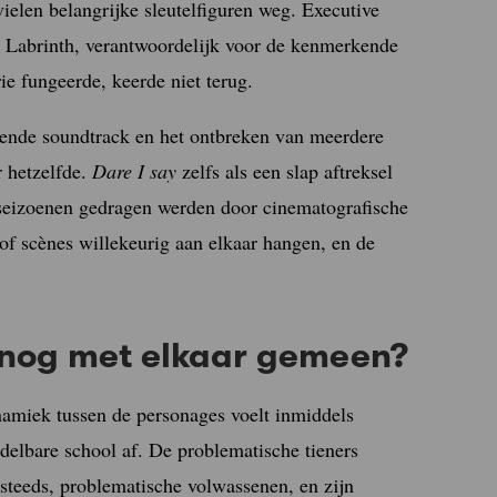
ielen belangrijke sleutelfiguren weg. Executive
 Labrinth, verantwoordelijk voor de kenmerkende
ie fungeerde, keerde niet terug.
erende soundtrack en het ontbreken van meerdere
r hetzelfde.
Dare I say
zelfs als een slap aftreksel
e seizoenen gedragen werden door cinematografische
of scènes willekeurig aan elkaar hangen, en de
nog met elkaar gemeen?
ynamiek tussen de personages voelt inmiddels
ddelbare school af. De problematische tieners
steeds, problematische volwassenen, en zijn