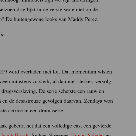
eizoen drie lijkt in de verste verte niet op de
jken? De buitengewone looks van Maddy Perez.
ie.
n 2019 werd overladen met lof. Dat momentum wisten
een minstens zo sterk, al dan niet sterker, vervolg
 drugsverslaving. De serie schetste een rauw en
ka en de desastreuze gevolgen daarvan. Zendaya won
te actrice in een dramaserie.
aak gebeurt het dat een volledige cast een gevierde
,
Jacob Elordi
, Sydney Sweeney,
Hunter Schafer
en