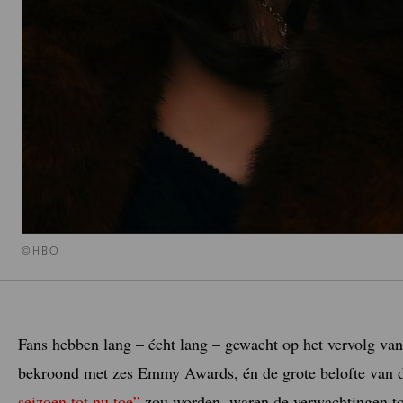
©HBO
Fans hebben lang – écht lang – gewacht op het vervolg van
bekroond met zes Emmy Awards, én de grote belofte van d
seizoen tot nu toe”
zou worden, waren de verwachtingen tor