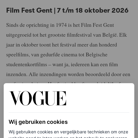
Film Fest Gent | 7 t/m 18 oktober 2026
Sinds de oprichting in 1974 is het Film Fest Gent
uitgegroeid tot het grootste filmfestival van België. Elk
jaar in oktober toont het festival meer dan honderd
speelfilms, van gedurfde cinema tot Belgische
studentenkortfilms – want ja, iedereen kan een film
inzenden. Alle inzendingen worden beoordeeld door een
professionele jury. Het festival heeft een duidelijke focus:
de ‘impact van muziek op film’. Het festival host tevens
de World Soundtrack Awards, een hoogtepunt voor
componisten en filmmusici van over de hele wereld.
Wij gebruiken cookies
Wij gebruiken cookies en vergelijkbare technieken om onze
Film Fest Gent
in Gent