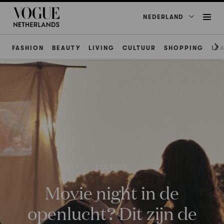
NEDERLAND
FASHION
BEAUTY
LIVING
CULTUUR
SHOPPING
LE
CULTUUR
Movie night in de
openlucht? Dit zijn de