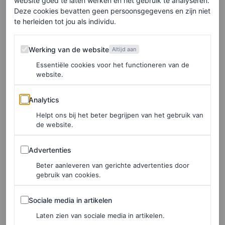
website goed te laten werken en het gebruik te analyseren.
Deze cookies bevatten geen persoonsgegevens en zijn niet
International Documentary Film
te herleiden tot jou als individu.
Festival Amsterdam | 12 t/m 22
november 2026
Werking van de website
Werking van de website
Altijd aan
’s Werelds grootste documentairefilmfestival wordt al
Essentiële cookies voor het functioneren van de
website.
sinds 1988 jaarlijks in Amsterdam gehost. Elf dagen lang
presenteert het IDFA documentaires, talks met
Analytics
Analytics
filmmakers en
industry events
. Dit festival vraagt
Helpt ons bij het beter begrijpen van het gebruik van
de website.
aandacht voor belangrijke, onderbelichte
maatschappelijke kwesties, met documentaires als
Advertenties
Advertenties
activistische spreekbuis. Ontdek nieuwe perspectieven,
Beter aanleveren van gerichte advertenties door
gebruik van cookies.
laat je meeslepen door verhalen van over de hele wereld
en ontmoet wereldberoemde makers die hun passie
Sociale media in artikelen
Sociale media in artikelen
komen delen.
Laten zien van sociale media in artikelen.