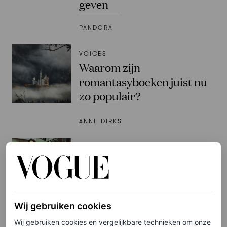
geven
PANDORA
VOICES
Waarom zijn
romantasyboeken juist nu
zo populair?
ANNE DIRKS
VOICES
Na een feestseizoen vol
geplande afspraakjes, zijn
de ongedwongen
vriendschappen een stuk
Wij gebruiken cookies
waardevoller
Wij gebruiken cookies en vergelijkbare technieken om onze