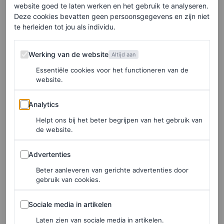
website goed te laten werken en het gebruik te analyseren.
Deze cookies bevatten geen persoonsgegevens en zijn niet
ANNE DIRKS
te herleiden tot jou als individu.
VOICES
Werking van de website
Ongewenst seksueel
Werking van de website
Altijd aan
gedrag op de werkvloer: dit
Essentiële cookies voor het functioneren van de
website.
kun je ertegen doen
volgens experts
Analytics
Analytics
Helpt ons bij het beter begrijpen van het gebruik van
ANNE DIRKS
de website.
Advertenties
Advertenties
PARTNERSHIP
Deze nieuwe campagne
Beter aanleveren van gerichte advertenties door
gebruik van cookies.
geschoten door
gerenommeerd fotograaf
Sociale media in artikelen
Sociale media in artikelen
Bastiaan Woudt is een piece
Laten zien van sociale media in artikelen.