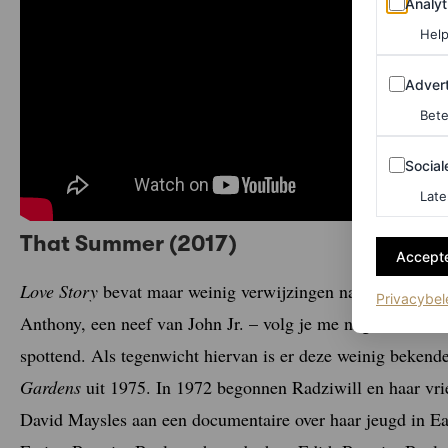
Analyt
Help
Adverten
Advert
Bete
Sociale m
Social
Late
That Summer (2017)
Accepte
Love Story
bevat maar weinig verwijzingen naar Lee Radzi
Privacybel
Anthony, een neef van John Jr. – volg je me nog? De zeld
spottend. Als tegenwicht hiervan is er deze weinig beken
Gardens
uit 1975. In 1972 begonnen Radziwill en haar vri
David Maysles aan een documentaire over haar jeugd in Ea