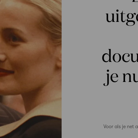
uit
docu
je nu
Voor als je net 