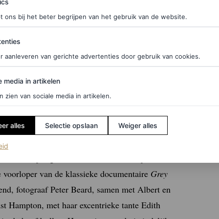
ics
t ons bij het beter begrijpen van het gebruik van de website.
ties
enties
r aanleveren van gerichte advertenties door gebruik van cookies.
edia in artikelen
e media in artikelen
n zien van sociale media in artikelen.
er alles
Selectie opslaan
Weiger alles
will, de zus van Jackie Kennedy en de moeder van
(opent in een nieuw tabblad)
eid
zame verwijzingen die wél voorkomen zijn meestal
de voorloper van de klassieke documentaire
Grey
end, fotograaf Peter Beard, samen met Albert en
st Hampton, met haar excentrieke tante Edith