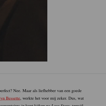
erfect? Nee. Maar als liefhebber van een goede
lyn Bessette
, werkte het voor mij zeker. Dus, wat
ocumentaires je kunt kijken na
Love Story
, terwijl