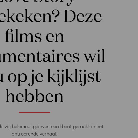
gekeken? Deze
films en
mentaires wil
 op je kijklijst
hebben
als wij helemaal geïnvesteerd bent geraakt in het
ontroerende verhaal.