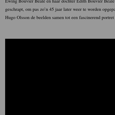
Ewing Bouvier Beale en haar dochter Edith Bouvier Beale i
geschrapt, om pas zo’n 45 jaar later weer te worden opge
Hugo Olsson de beelden samen tot een fascinerend portret