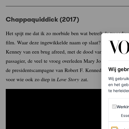
Chappaquiddick (2017)
Het spijt me dat ik zo morbide ben wat betreft de tragedie
film. Waar deze ingewikkelde naam op slaat? Het refereert
Kenney van een brug afreed, met de dood van zijn passagie
passagier, de veel te vroeg overleden Mary Jo Kopechne –
Wij geb
de presidentscampagne van Robert F. Kennedy in 1968. Fan
voor wie ook zo diep in
Love Story
zat.
Wij gebrui
en het geb
te herleiden
Werking 
Werki
Esse
Analytics