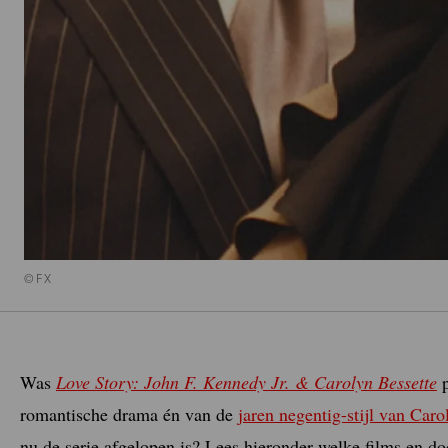
©FX
Was
Love Story: John F. Kennedy Jr. & Carolyn Bessette
p
romantische drama én van de
jaren negentig-stijl van Caro
nu de serie afgelopen is? Lees hieronder welke films en d