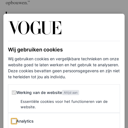
opbouwen.”
Elke week onze beste artikelen in je inbox?
Schrijf je hier in voor de Vogue-nieuwsbrief.
Wij gebruiken cookies
“In het middelpunt staat Emily Weiss, de voormalige
Wij gebruiken cookies en vergelijkbare technieken om onze
‘superstagiaire’ van
Teen Vogue
in de realityshow
The
website goed te laten werken en het gebruik te analyseren.
Hills
, en later
Into the Gloss-
beautyblogger. Zij had de
Deze cookies bevatten geen persoonsgegevens en zijn niet
te herleiden tot jou als individu.
visie, het lef en de ambitie om Glossier te lanceren. Ze
veranderde elke ervaring en elke ontmoeting in een kans
Werking van de website
Werking van de website
Altijd aan
om haar eigen persoonlijke succes te voeden. Samen met
Essentiële cookies voor het functioneren van de
haar kenmerkende stijl en unieke visie op de toekomst
website.
van het consumentisme, was ze niet te stoppen.”
Analytics
Analytics