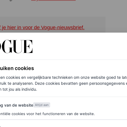
f je hier in voor de Vogue-nieuwsbrief.
BookTok. Een aantal gebruikers post er
ruiken cookies
doet inspiratie op uit boeken en gaat in gesprek
ken cookies en vergelijkbare technieken om onze website goed te la
ruik te analyseren. Deze cookies bevatten geen persoonsgegevens en
 tot jou als individu.
kzij de populariteit op BookTok. Een voorbeeld van
n Keulen, Duitsland. De winkel kon zichzelf van
van de website
ng van de website
Altijd aan
eratuur begon te bespreken op TikTok, wat nieuwe
ntiële cookies voor het functioneren van de website.
ovelle
Witte nachten
van Fjodor Dostojevski, voor