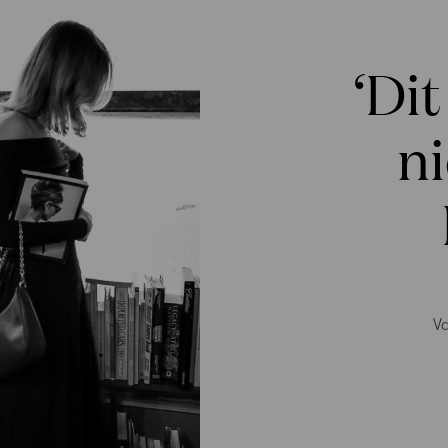
‘Di
ni
Va