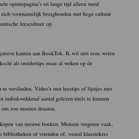
ele opiniepagina’s en lange tijd alleen werd
ci zich voornamelijk bezighouden met hoge cultuur
namische leescultuur op.
egatieve kanten aan BookTok. Ik wil niet eens weten
kocht als insidertips maar al weken op de
te verslinden. Video’s met leestips of lijstjes met
en indrukwekkend aantal gelezen titels te kunnen
en om zou moeten draaien.
et kopen van nieuwe boeken. Mensen vergeten vaak,
an bibliotheken of vrienden of, vooral klassiekers