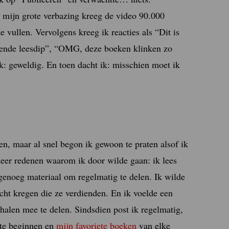
t mijn grote verbazing kreeg de video 90.000
ullen. Vervolgens kreeg ik reacties als “Dit is
urende leesdip”, “OMG, deze boeken klinken zo
k: geweldig. En toen dacht ik: misschien moet ik
n, maar al snel begon ik gewoon te praten alsof ik
meer redenen waarom ik door wilde gaan: ik lees
 genoeg materiaal om regelmatig te delen. Ik wilde
cht kregen die ze verdienden. En ik voelde een
alen mee te delen. Sindsdien post ik regelmatig,
 te beginnen en
mijn favoriete boeken
van elke