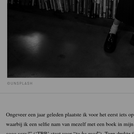
©UNSPLASH
Ongeveer een jaar geleden plaatste ik voor het eerst iets op
waarbij ik een selfie nam van mezelf met een boek in mijn 
sooo sexy?
” (‘TBR’ staat voor “
to be read
”). Toen drukte 