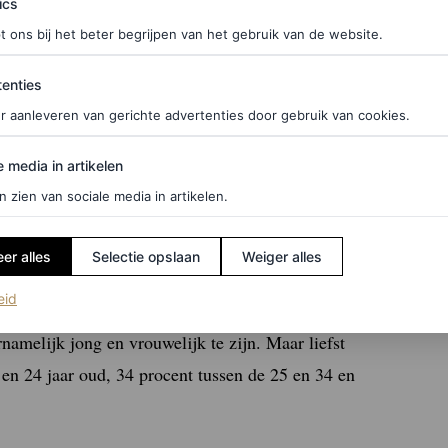
ics
re dag uitverkocht op Amazon nadat de Britse
t ons bij het beter begrijpen van het gebruik van de website.
las op TikTok.
ties
enties
r aanleveren van gerichte advertenties door gebruik van cookies.
mt dat?
edia in artikelen
e media in artikelen
n zien van sociale media in artikelen.
er alles
Selectie opslaan
Weiger alles
(opent in een nieuw tabblad)
eid
s een van de belangrijkste sociale media op het
namelijk jong en vrouwelijk te zijn. Maar liefst
 en 24 jaar oud, 34 procent tussen de 25 en 34 en