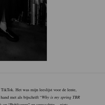
 TikTok. Het was mijn leeslijst voor de lente,
hand met als bijschrift “
Why is my spring TBR
ik op “Publiceren” en verwachtte… niets.