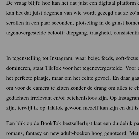
De vraag blijft: hoe kan het dat juist een digitaal platfor
kan het dat juist degenen van wie wordt gezegd dat ze zo’
scrollen in een paar seconden, plotseling in de gunst kom
tegenovergestelde belooft: diepgang, traagheid, consistenti
In tegenstelling tot Instagram, waar beige feeds, soft-foc
domineren, staat TikTok voor het tegenovergestelde. Voor d
het perfecte plaatje, maar om het echte gevoel. En daar gaat
om voor de camera te zitten zonder de drang om alles te ch
gedachten irrelevant en/of betekenisloos zijn. Op Instagra
zijn, terwijl ik op TikTok gewoon mezelf kan zijn en dat i
Een blik op de BookTok bestsellerlijst laat een duidelijk p
romans, fantasy en new adult-boeken hoog genoteerd. Met 