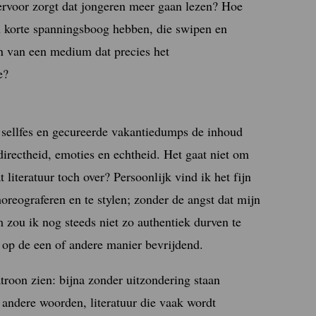
m ervoor zorgt dat jongeren meer gaan lezen? Hoe
n korte spanningsboog hebben, die swipen en
en van een medium dat precies het
e?
us sellfes en gecureerde vakantiedumps de inhoud
irectheid, emoties en echtheid. Het gaat niet om
 literatuur toch over? Persoonlijk vind ik het fijn
oreograferen en te stylen; zonder de angst dat mijn
m zou ik nog steeds niet zo authentiek durven te
s op de een of andere manier bevrijdend.
atroon zien: bijna zonder uitzondering staan
andere woorden, literatuur die vaak wordt