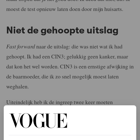
moest de test opnieuw laten doen door mijn huisarts.
Niet de gehoopte uitslag
Fast forward
naar de uitslag: die was niet wat ik had
gehoopt. Ik had een CIN3; gelukkig geen kanker, maar
dat kon het wel worden. CIN3 is een ernstige afwijking in
de baarmoeder, die ik zo snel mogelijk moest laten
weghalen.
Uiteindelijk heb ik de ingreep twee keer moeten
ondergaan omdat het de eerste keer niet volledig was
verwijderd. Dit maakte me heel verdrietig en angstig,
maar het zette me ook aan het denken. Ik begon me te