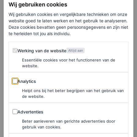
verdiepen in hoe mijn baarmoeder werkt, wat deze
Wij gebruiken cookies
afwijking precies inhield en wat ik zelf kon doen om
Wij gebruiken cookies en vergelijkbare technieken om onze
beter voor mezelf te zorgen.
website goed te laten werken en het gebruik te analyseren.
Deze cookies bevatten geen persoonsgegevens en zijn niet
te herleiden tot jou als individu.
Elke week onze beste artikelen in je inbox?
Werking van de website
Werking van de website
Altijd aan
Schrijf je hier in voor de Vogue-nieuwsbrief.
Essentiële cookies voor het functioneren van de
website.
Eigenlijk best wel gek, besefte ik: ik ben een vrouw en
Analytics
Analytics
mijn baarmoeder is een essentieel onderdeel van mijn
Helpt ons bij het beter begrijpen van het gebruik van
lichaam, maar toch weet ik er heel weinig over. Er heerst
de website.
misschien toch nog een taboe op dit onderwerp. Zo
Advertenties
Advertenties
hoorde ik voorheen bijna niemand over
Beter aanleveren van gerichte advertenties door
baarmoederhalskanker. Ik begon er heel open en eerlijk
gebruik van cookies.
over te praten met mensen in mijn omgeving en op social