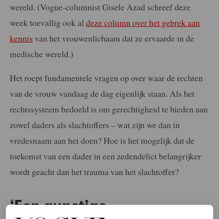
wereld. (Vogue-columnist Gisele Azad schreef deze
week toevallig ook al
deze column over het gebrek aan
kennis
van het vrouwenlichaam dat ze ervaarde in de
medische wereld.)
Het roept fundamentele vragen op over waar de rechten
van de vrouw vandaag de dag eigenlijk staan. Als het
rechtssysteem bedoeld is om gerechtigheid te bieden aan
zowel daders als slachtoffers – wat zijn we dan in
vredesnaam aan het doen? Hoe is het mogelijk dat de
toekomst van een dader in een zedendelict belangrijker
wordt geacht dan het trauma van het slachtoffer?
‘Een gunstige