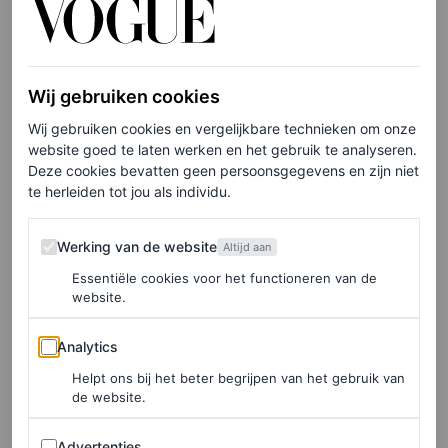
persoonlijkheid’
De rechter komt tot een eindoordeel zonder straf. Dat
heeft te maken met drie factoren: de dader heeft zijn hele
Wij gebruiken cookies
leven nog voor zich, hij heeft geen strafblad en is niet
Wij gebruiken cookies en vergelijkbare technieken om onze
website goed te laten werken en het gebruik te analyseren.
eerder in aanraking gekomen met politie of justitie, en hij
Deze cookies bevatten geen persoonsgegevens en zijn niet
heeft – ik citeer – “een gunstige persoonlijkheid.” In de
te herleiden tot jou als individu.
woorden van de rechter is de vierentwintigjarige student
Werking van de website
Werking van de website
“getalenteerd” en “geëngageerd.”
Altijd aan
Essentiële cookies voor het functioneren van de
Een man die vandaag de dag zonder consent zich
website.
vergrijpt aan het lichaam van een vrouw, wordt in de
Analytics
Analytics
rechtszaal met fluwelen handschoenen aangepakt. Niet
Helpt ons bij het beter begrijpen van het gebruik van
omdat hij ontoerekeningsvatbaar is (of valt onder een
de website.
andere legitieme, wettelijk vastgestelde reden voor
Advertenties
Advertenties