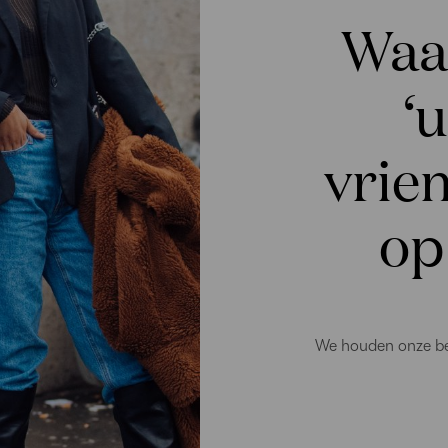
Waar
‘
vrie
op
We houden onze be