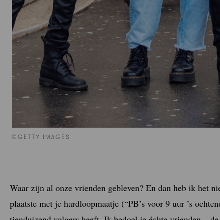
©GETTY IMAGES
Waar zijn al onze vrienden gebleven? En dan heb ik het nie
plaatste met je hardloopmaatje (“PB’s voor 9 uur ’s ochtend
tienduizend volgers heeft. Ik bedoel je échte vrienden – d