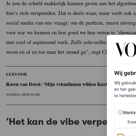
Je zou de schuld makkelijk kunnen geven aan het algoritm
foto’s zich verspreiden. Dat is deels waar, maar voelt ook 
social media van ons vraagt: om de perfecte, meest uitverg
voor wie we kennen en hoe goed we hen weten te ‘showcas
niet cool of aspirerend voelt. Zelfs solo-selfies zijn dan li
woon en af en toe naar het strand ga”, zegt Clare, 41.
Wij geb
LEES OOK
Wij gebrui
Raven van Dorst: ‘Mijn vriendinnen wilden Kurt Cobain als vri
en het geb
YASMINA ABOUTALEB
te herleiden
Werking 
Werki
‘Het kan de vibe verpesten’
Esse
Analytics