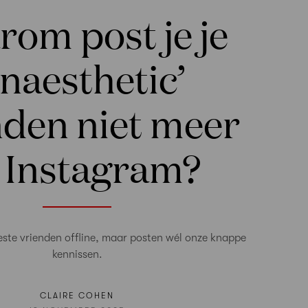
om post je je
unaesthetic’
nden niet meer
 Instagram?
ste vrienden offline, maar posten wél onze knappe
kennissen.
CLAIRE COHEN