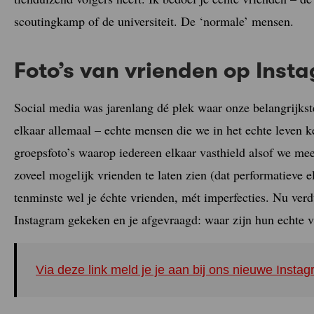
scoutingkamp of de universiteit. De ‘normale’ mensen.
Foto’s van vrienden op Inst
Social media was jarenlang dé plek waar onze belangrijks
elkaar allemaal – echte mensen die we in het echte leven
groepsfoto’s waarop iedereen elkaar vasthield alsof we me
zoveel mogelijk vrienden te laten zien (dat performatieve e
tenminste wel je échte vrienden, mét imperfecties. Nu ver
Instagram gekeken en je afgevraagd: waar zijn hun echte 
Via deze link meld je je aan bij ons nieuwe Inst