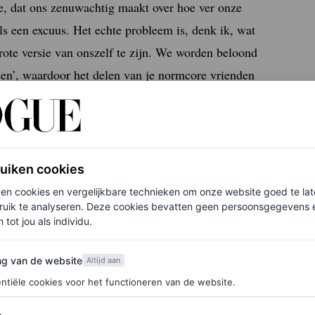
e, dat ons zenuwachtig maakt over hoe ver onze
als een excuus. Het echte probleem is, denk ik, wat
rote versie van onszelf te zijn. We worden beloond
en’, waardoor het delen van je normcore vrienden
ever gezien. “Meestal lijkt het gewoon alsof ik alleen
ruiken cookies
ken cookies en vergelijkbare technieken om onze website goed te la
end, ik wilde hem zijn’
ruik te analyseren. Deze cookies bevatten geen persoonsgegevens en
 tot jou als individu.
van de website
ng van de website
Altijd aan
ntiële cookies voor het functioneren van de website.