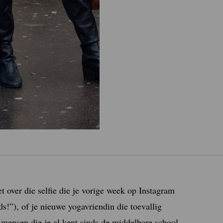
t over die selfie die je vorige week op Instagram
s!”), of je nieuwe yogavriendin die toevallig
e mensen die je al kent sinds de middelbare school,