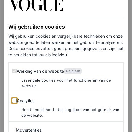
van groot belang.”
Labour Behind the Label
lobbyt bij politici in het
Wij gebruiken cookies
Verenigd Koninkrijk om druk uit te oefenen op de
Wij gebruiken cookies en vergelijkbare technieken om onze
regering van Bangladesh om het
Employment Injury
website goed te laten werken en het gebruik te analyseren.
Scheme
van het land te steunen. Dit is een baanbrekend
Deze cookies bevatten geen persoonsgegevens en zijn niet
te herleiden tot jou als individu.
initiatief op het gebied van sociale zekerheid dat
inkomensbescherming en medische zorg biedt voor
Werking van de website
Werking van de website
Altijd aan
werkgerelateerde verwondingen. Een unicum, omdat
Essentiële cookies voor het functioneren van de
werknemers daar niet per geval voor hoeven te vechten.
website.
“Tien jaar na Rana Plaza is de regeling nog maar in de
Analytics
Analytics
proeffase”, legt Bryher uit. “Er is een sterke wil om het te
Helpt ons bij het beter begrijpen van het gebruik van
verankeren in de arbeidswetgeving.”
de website.
Advertenties
Advertenties