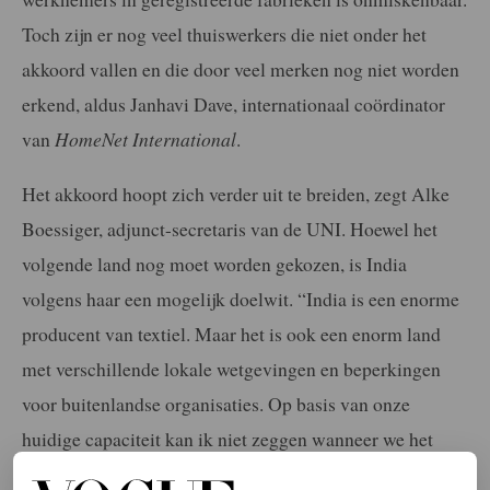
Toch zijn er nog veel thuiswerkers die niet onder het
akkoord vallen en die door veel merken nog niet worden
erkend, aldus Janhavi Dave, internationaal coördinator
van
HomeNet International
.
Het akkoord hoopt zich verder uit te breiden, zegt Alke
Boessiger, adjunct-secretaris van de UNI. Hoewel het
volgende land nog moet worden gekozen, is India
volgens haar een mogelijk doelwit. “India is een enorme
producent van textiel. Maar het is ook een enorm land
met verschillende lokale wetgevingen en beperkingen
voor buitenlandse organisaties. Op basis van onze
huidige capaciteit kan ik niet zeggen wanneer we het
akkoord in India zullen uitrollen. Maar het is voor ons