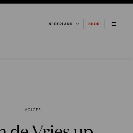
NEDERLAND
SHOP
VOICES
jn de Vries up