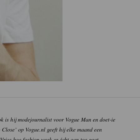
 Ook is hij modejournalist voor Vogue Man en doet-ie
p Close’ op Vogue.nl geeft hij elke maand een
e Vries hoe fashion week er écht aan toe gaat.