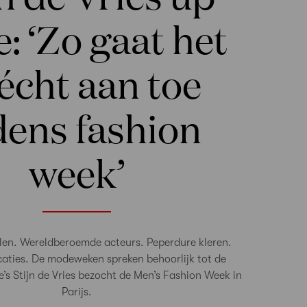
e: ‘Zo gaat het
 écht aan toe
jdens fashion
week’
len. Wereldberoemde acteurs. Peperdure kleren.
caties. De modeweken spreken behoorlijk tot de
’s Stijn de Vries bezocht de Men’s Fashion Week in
Parijs.