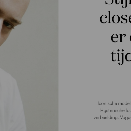
clos
er
ti
Iconische model
Hysterische lo
verbeelding. Vogue