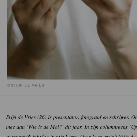
©STIJN DE VRIES
Stijn de Vries (26) is presentator, fotograaf en schrijver.
mee aan ‘Wie is de Mol?’ dit jaar. In zijn columnreeks ‘U
persoonlijk inkijkje in zijn leven. Deze keer vertelt Stijn d