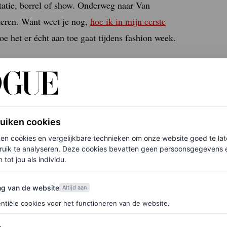
ntatie, borrel of show. Onderweg naar Van
teren. Want weet je nog,
hoe ik in mijn eerste
hoe het er écht aan toe gaat tijdens fashion week.
leer je, nietwaar?’
ruiken cookies
ken cookies en vergelijkbare technieken om onze website goed te la
ruik te analyseren. Deze cookies bevatten geen persoonsgegevens en
 tijdens fashion week
 tot jou als individu.
een show? Die zijn niet allemaal gekocht.
van de website
ng van de website
Altijd aan
ngkast van jewelste, die ook nog nieuwe tassen en
ntiële cookies voor het functioneren van de website.
s bezoeken, lenen items van pr-bureaus, vrienden