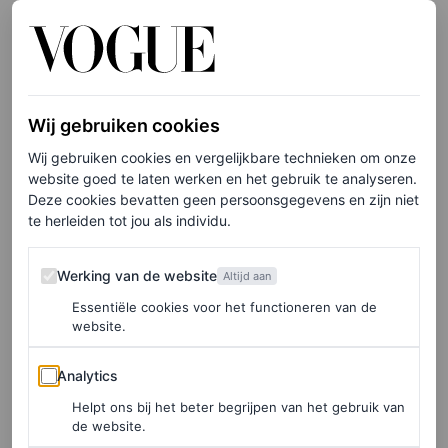
erop dat het universum een bijzonder plan voor mij heeft.
En hoewel ik elke dag een traan om de situatie laat, lach
ik ook met meer intensiteit, en ben ik nog dankbaarder
Wij gebruiken cookies
als ik me gelukkig voel.
Wij gebruiken cookies en vergelijkbare technieken om onze
website goed te laten werken en het gebruik te analyseren.
Elke week onze beste artikelen in je inbox?
Deze cookies bevatten geen persoonsgegevens en zijn niet
te herleiden tot jou als individu.
Schrijf je hier in voor de Vogue-nieuwsbrief.
Werking van de website
Werking van de website
Altijd aan
Ik weet dat ik niet zo sterk had kunnen zijn zonder de
Essentiële cookies voor het functioneren van de
website.
support die ik krijg – van mijn omgeving, maar ook op
social media. Dagelijks krijg ik de mooiste en
Analytics
Analytics
verdrietigste verhalen van vrouwen toegestuurd, over wat
Helpt ons bij het beter begrijpen van het gebruik van
de website.
ze hebben meegemaakt of momenteel meemaken. Dit