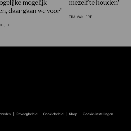
gelijke mogelijk
mezelf te houden’
n, daar gaan we voor’
TIM VAN ERP
ÇIÇEK
aarden
Privacybeleid
Cookiebeleid
Shop
Cookie-instellingen