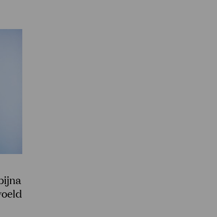
bijna
voeld