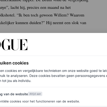
nye”, lacht hij, precies een maand na het
Volkshotel. “Ik ben toch gewoon Willem? Waarom
kelijker kunnen duiden?” Hij neemt een slok van
uin
maar door velen als muzikaal genie wordt gezien –
ruiken cookies
ers De Bruins album vonden.
Man In Nood
was een
ken cookies en vergelijkbare technieken om onze website goed te la
Opposites, het rapduo dat hij samen met Twan van
ruik te analyseren. Deze cookies bevatten geen persoonsgegevens en
 tot jou als individu.
 knallende Opposites-hits als
Slapeloze Nachten
en
atief.
van de website
ng van de website
Altijd aan
ntiële cookies voor het functioneren van de website.