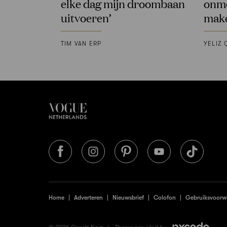
elke dag mijn droombaan
onmo
uitvoeren’
make
TIM VAN ERP
YELIZ 
Home
Adverteren
Nieuwsbrief
Colofon
Gebruiksvoorw