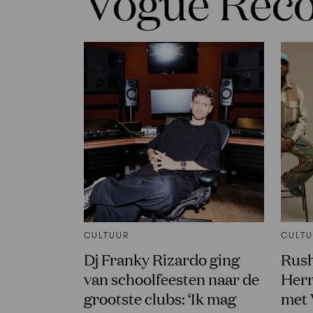
Vogue Re
CULTUUR
CULT
Dj Franky Rizardo ging
Rush
van schoolfeesten naar de
Herr
grootste clubs: ‘Ik mag
met 