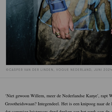
©CASPER VAN DER LINDEN, VOGUE NEDERLAND, JUNI 202
‘Niet gewoon Willem, meer de Nederlandse Kanye’, rapt W
Grootheidswaan? Integendeel. Het is een knipoog naar de 
dat sommige luisteraars deed denken aan het werk van de 