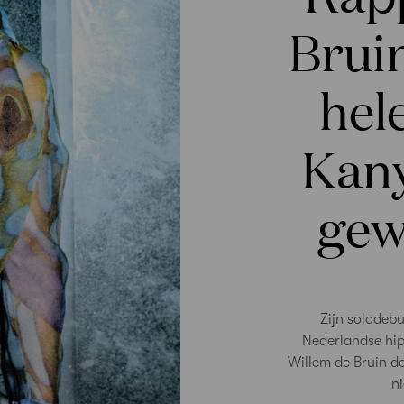
Bruin
hel
Kany
gew
Zijn solodebu
Nederlandse hip
Willem de Bruin d
n