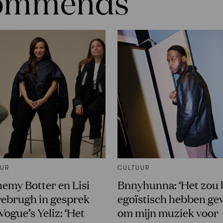
commends
UUR
CULTUUR
emy Botter en Lisi
Bnnyhunna: ‘Het zou 
ebrugh in gesprek
egoïstisch hebben ge
Vogue’s Yeliz: ‘Het
om mijn muziek voor