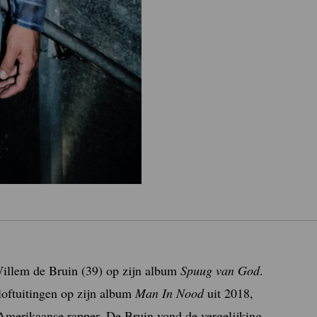
4
illem de Bruin (39) op zijn album
Spuug van God
.
loftuitingen op zijn album
Man In Nood
uit 2018,
Amerikaanse rapper. De Bruin vond de vergelijking