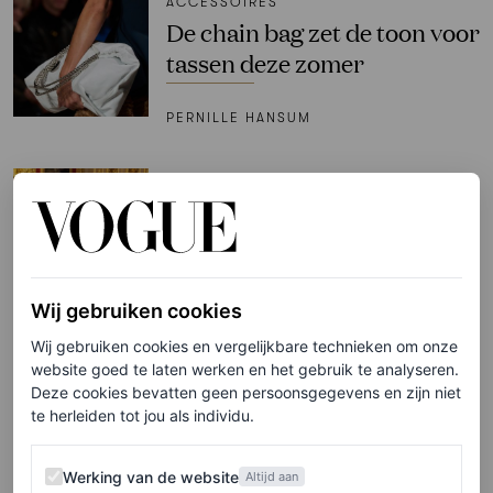
ACCESSOIRES
De chain bag zet de toon voor
tassen deze zomer
PERNILLE HANSUM
FASHION NIEUWS
Kate Middleton draagt haar
eerste tiara van het jaar, een
favoriet van prinses Diana
Wij gebruiken cookies
ANNA GRACE LEE
Wij gebruiken cookies en vergelijkbare technieken om onze
website goed te laten werken en het gebruik te analyseren.
Deze cookies bevatten geen persoonsgegevens en zijn niet
TRENDS
te herleiden tot jou als individu.
Deze jaren 70-schoenen zijn
volgens de lente/zomer
Werking van de website
Werking van de website
2026-catwalks weer terug
Altijd aan