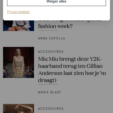
Weiger alles
CELEBRITY
Heeft Zendaya haar
(opent in een nieuw tabblad)
Privacybeleid
trouwring onthuld tijdens
fashion week?
ANNA CAFOLLA
ACCESSOIRES
Miu Miu brengt deze Y2K-
haarband terug (en Gillian
Anderson laat zien hoe je ‘m
draagt)
MARIE BLADT
ACCESSOIRES