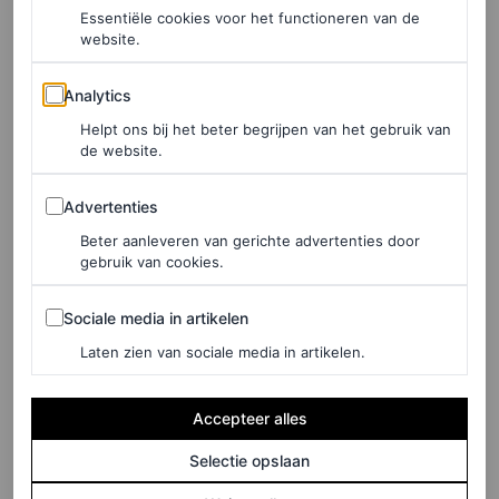
Essentiële cookies voor het functioneren van de
website.
PAULINA BERGES
Analytics
Analytics
FASHION NIEUWS
De meest kostbare juwelen
Helpt ons bij het beter begrijpen van het gebruik van
de website.
van beroemdheden bij de
Oscars 2026
Advertenties
Advertenties
Beter aanleveren van gerichte advertenties door
CHRISTIAN ALLAIRE
gebruik van cookies.
Sociale media in artikelen
ACCESSOIRES
Sociale media in artikelen
Volgens de catwalk mag de
Laten zien van sociale media in artikelen.
statementketting volgend
seizoen groter dan groot zijn
Accepteer alles
Selectie opslaan
SOPHIE LOGAN