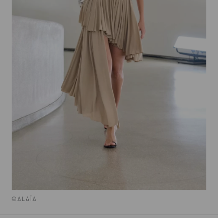
©ALAÏA