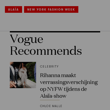
ALAÏA
NEW YORK FASHION WEEK
Vogue
Recommends
CELEBRITY
Rihanna maakt
verrassingsverschijning
op NYFW tijdens de
Alaïa-show
CHLOE MALLE