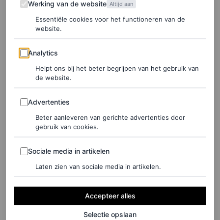
Werking van de website
Altijd aan
Essentiële cookies voor het functioneren van de
©ALAÏA
website.
Analytics
Hooded jurken en rijkelijk geplooide mini-rokken waren
Analytics
een knipoog naar de klassieke Alaïa-stijl, maar met een
Helpt ons bij het beter begrijpen van het gebruik van
de website.
hedendaagse twist. Ook opvallend? Geen peplumtops
maar peplumbroeken maakten een verschijning, net zoals
Advertenties
Advertenties
wijde harem broeken gedragen door onder meer Kendall
Beter aanleveren van gerichte advertenties door
gebruik van cookies.
Jenner.
Sociale media in artikelen
Sociale media in artikelen
LEES OOK
Laten zien van sociale media in artikelen.
Rihanna maakt verrassingsverschijning op
NYFW tijdens de Alaïa-show
Accepteer alles
CHLOE MALLE
Selectie opslaan