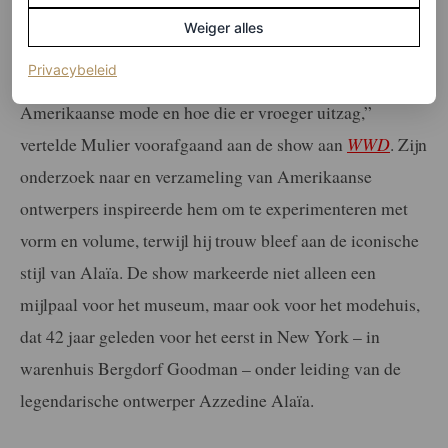
Weiger alles
(opent in een nieuw tabblad)
Privacybeleid
“We hebben veel gekeken naar de geschiedenis van de
Amerikaanse mode en hoe die er vroeger uitzag,”
vertelde Mulier voorafgaand aan de show aan
WWD
. Zijn
onderzoek naar en verzameling van Amerikaanse
ontwerpers inspireerde hem om te experimenteren met
vorm en volume, terwijl hij trouw bleef aan de iconische
stijl van Alaïa. De show markeerde niet alleen een
mijlpaal voor het museum, maar ook voor het modehuis,
dat 42 jaar geleden voor het eerst in New York – in
warenhuis Bergdorf Goodman – onder leiding van de
legendarische ontwerper Azzedine Alaïa.