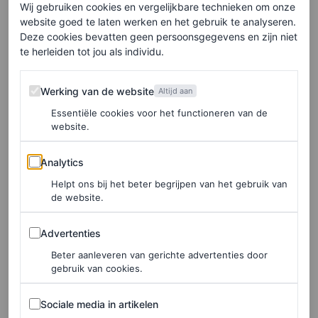
Een bericht gedeeld door Paloma Vintage (@paloma_vintage_copenhagen)
Wij gebruiken cookies en vergelijkbare technieken om onze
website goed te laten werken en het gebruik te analyseren.
Deze cookies bevatten geen persoonsgegevens en zijn niet
Time’s Up Vintage
te herleiden tot jou als individu.
Time’s Up Vintage is een zorgvuldig samengestelde
Werking van de website
Werking van de website
Altijd aan
vintagewinkel, met klanten als Naomi Campbell en Jane
Essentiële cookies voor het functioneren van de
Birkin. Eigenaar Jesper Richardy vindt zijn items op
website.
verschillende plekken en is altijd op zoek naar tijdloze
Analytics
Analytics
maar tegelijkertijd moderne ontwerpen. Denk aan
Helpt ons bij het beter begrijpen van het gebruik van
tijdloze Chanel-tweedpakken en gewilde Prada-
de website.
ontwerpen uit de jaren negentig.
Advertenties
Advertenties
Time’s Up Vintage
,
Krystalgade 4
Beter aanleveren van gerichte advertenties door
gebruik van cookies.
Sociale media in artikelen
Sociale media in artikelen