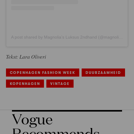
A post shared by Magnolia’s Luksus 2ndhand (@magnoliasluksus2ndhand)
Tekst: Lara Oliveri
COPENHAGEN FASHION WEEK
DUURZAAMHEID
KOPENHAGEN
VINTAGE
Vogue
Recommends