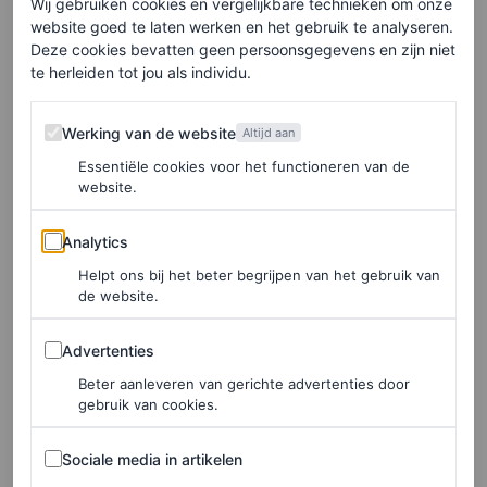
Wij gebruiken cookies en vergelijkbare technieken om onze
website goed te laten werken en het gebruik te analyseren.
Deze cookies bevatten geen persoonsgegevens en zijn niet
te herleiden tot jou als individu.
Werking van de website
Werking van de website
Altijd aan
Essentiële cookies voor het functioneren van de
website.
©NET-A-PORTER
Analytics
Analytics
Helpt ons bij het beter begrijpen van het gebruik van
Broek met kant, € 495
de website.
Advertenties
Advertenties
HIER TE KOOP
Beter aanleveren van gerichte advertenties door
gebruik van cookies.
Loulou de Saison
Sociale media in artikelen
Sociale media in artikelen