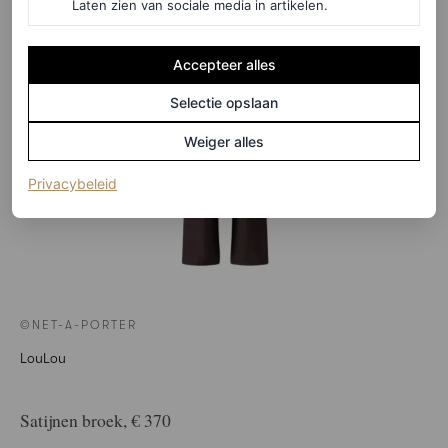
Laten zien van sociale media in artikelen.
Accepteer alles
Selectie opslaan
Weiger alles
(opent in een nieuw tabblad)
Privacybeleid
©NET-A-PORTER
LouLou
Satijnen broek, € 370