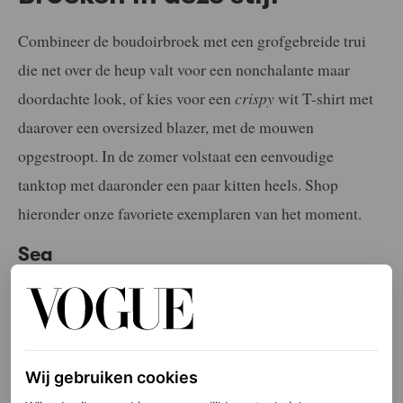
Combineer de boudoirbroek met een grofgebreide trui
die net over de heup valt voor een nonchalante maar
doordachte look, of kies voor een
crispy
wit T-shirt met
daarover een oversized blazer, met de mouwen
opgestroopt. In de zomer volstaat een eenvoudige
tanktop met daaronder een paar kitten heels. Shop
hieronder onze favoriete exemplaren van het moment.
Sea
Wij gebruiken cookies