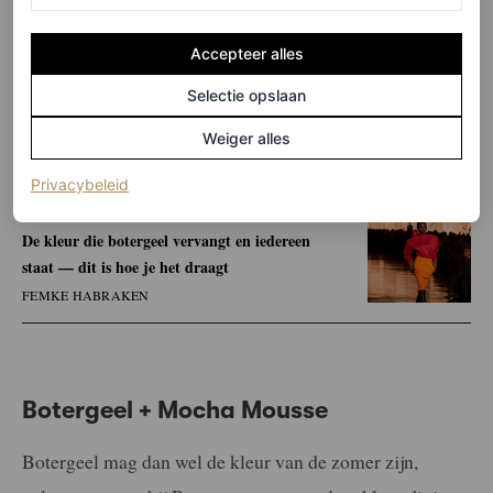
©SPOTLIGHT
Accepteer alles
3
/6
Selectie opslaan
Weiger alles
(opent in een nieuw tabblad)
Privacybeleid
LEES OOK
De kleur die botergeel vervangt en iedereen
staat — dit is hoe je het draagt
FEMKE HABRAKEN
Botergeel + Mocha Mousse
Botergeel mag dan wel de kleur van de zomer zijn,