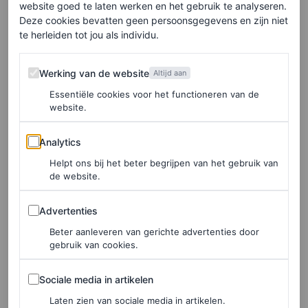
website goed te laten werken en het gebruik te analyseren.
versterkt het subtiele botergeel, terwijl botergeel de
Deze cookies bevatten geen persoonsgegevens en zijn niet
levendigheid van pistache accentueert. Om je vingers bij
te herleiden tot jou als individu.
af te likken!
Werking van de website
Werking van de website
Altijd aan
Essentiële cookies voor het functioneren van de
website.
Analytics
Analytics
Helpt ons bij het beter begrijpen van het gebruik van
de website.
Advertenties
Advertenties
Beter aanleveren van gerichte advertenties door
gebruik van cookies.
Sociale media in artikelen
Sociale media in artikelen
Laten zien van sociale media in artikelen.