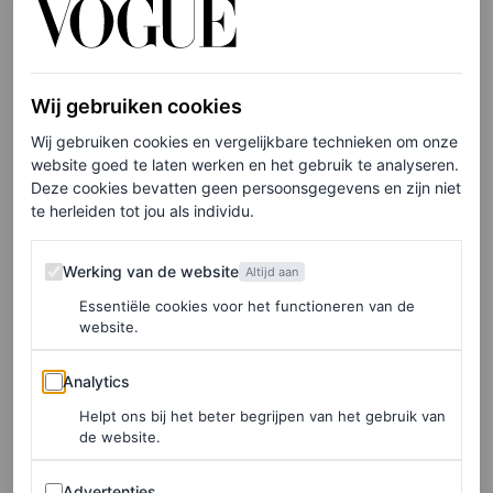
Wij gebruiken cookies
©MANGO
Wij gebruiken cookies en vergelijkbare technieken om onze
website goed te laten werken en het gebruik te analyseren.
Deze cookies bevatten geen persoonsgegevens en zijn niet
Slingback puntschoen, € 45,99
te herleiden tot jou als individu.
Werking van de website
HIER TE KOOP
Werking van de website
Altijd aan
Essentiële cookies voor het functioneren van de
website.
Broek van imitatieleer van Essentiel
Antwerp
Analytics
Analytics
Helpt ons bij het beter begrijpen van het gebruik van
de website.
Advertenties
Advertenties