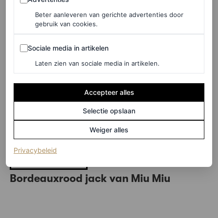
Beter aanleveren van gerichte advertenties door
gebruik van cookies.
Sociale media in artikelen
Sociale media in artikelen
Laten zien van sociale media in artikelen.
Accepteer alles
Selectie opslaan
Fabiola high waist wide fit broek van imitatieleer, € 235
Weiger alles
(opent in een nieuw tabblad)
Privacybeleid
HIER TE KOOP
Bordeauxrood jack van Miu Miu