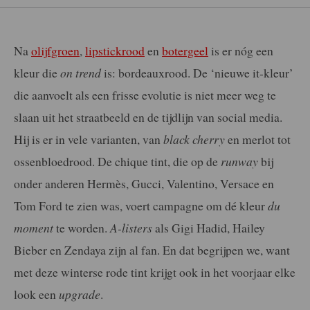
Na
olijfgroen
,
lipstickrood
en
botergeel
is er nóg een
kleur die
on trend
is: bordeauxrood. De ‘nieuwe it-kleur’
die aanvoelt als een frisse evolutie is niet meer weg te
slaan uit het straatbeeld en de tijdlijn van social media.
Hij is er in vele varianten, van
black cherry
en merlot tot
ossenbloedrood. De chique tint, die op de
runway
bij
onder anderen Hermès, Gucci, Valentino, Versace en
Tom Ford te zien was, voert campagne om dé kleur
du
moment
te worden.
A-listers
als Gigi Hadid, Hailey
Bieber en Zendaya zijn al fan. En dat begrijpen we, want
met deze winterse rode tint krijgt ook in het voorjaar elke
look een
upgrade
.