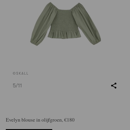
©SKALL
5
/11
Evelyn blouse in olijfgroen,
€180