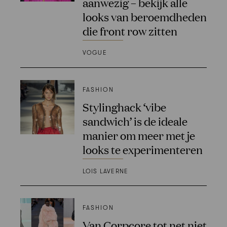
aanwezig – bekijk alle
looks van beroemdheden
die front row zitten
VOGUE
FASHION
Stylinghack ‘vibe
sandwich’ is de ideale
manier om meer met je
looks te experimenteren
LOIS LAVERNE
FASHION
Van Corpcore tot net niet