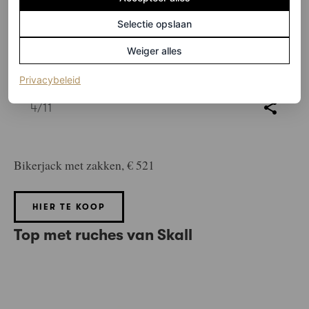
Selectie opslaan
Weiger alles
(opent in een nieuw tabblad)
Privacybeleid
©DE BIJENKORF
4
/11
Bikerjack met zakken, € 521
HIER TE KOOP
Top met ruches van Skall