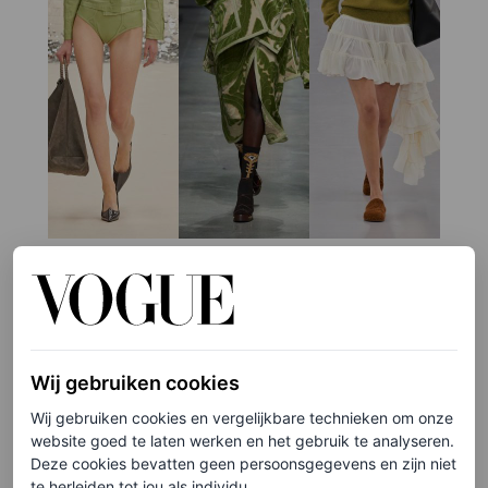
©SPOTLIGHT
3
/11
Acne, Etro en Loewe lente/zomer 2024
Wij gebruiken cookies
Wij gebruiken cookies en vergelijkbare technieken om onze
website goed te laten werken en het gebruik te analyseren.
Olijfgroene items
Deze cookies bevatten geen persoonsgegevens en zijn niet
te herleiden tot jou als individu.