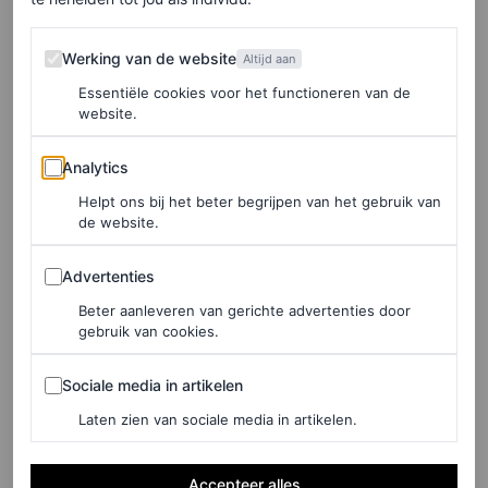
Ter inspiratie, hier wat mooie olijfgroene items op een
Werking van de website
Werking van de website
rijtje. Zoals je ziet kan olijfgroen een waaier aan tinten
Altijd aan
Essentiële cookies voor het functioneren van de
beslaan, van een groenkleur richting mos, tot meer lime.
website.
Extra fijn: sommige van deze items zijn in de sale.
Analytics
Analytics
Olijfgroen bikerjack van Max Mara
Helpt ons bij het beter begrijpen van het gebruik van
de website.
Advertenties
Advertenties
Beter aanleveren van gerichte advertenties door
gebruik van cookies.
Sociale media in artikelen
Sociale media in artikelen
Laten zien van sociale media in artikelen.
Accepteer alles