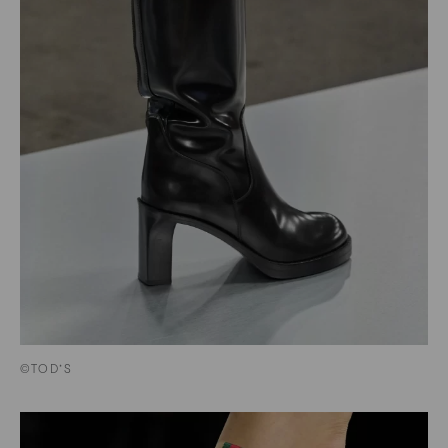
©TOD’S