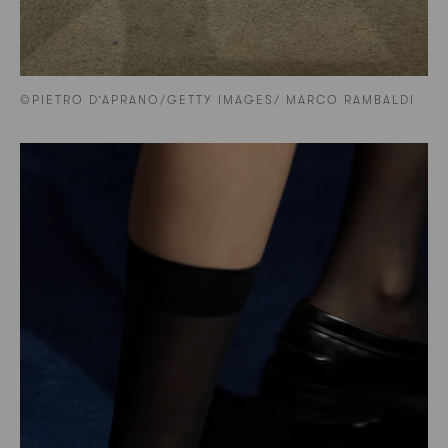
©PIETRO D’APRANO/GETTY IMAGES/ MARCO RAMBALDI