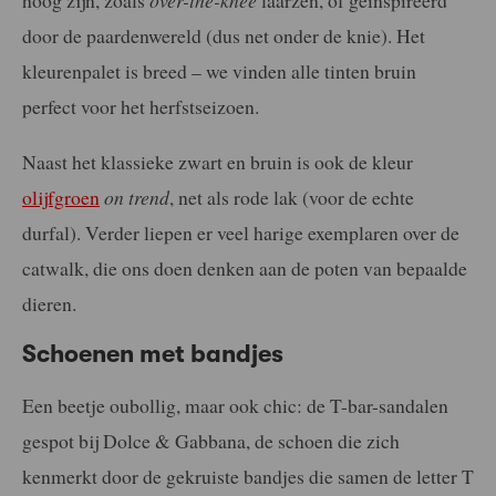
hoog zijn, zoals
over-the-knee
laarzen, of geïnspireerd
door de paardenwereld (dus net onder de knie). Het
kleurenpalet is breed – we vinden alle tinten bruin
perfect voor het herfstseizoen.
Naast het klassieke zwart en bruin is ook de kleur
olijfgroen
on trend
, net als rode lak (voor de echte
durfal). Verder liepen er veel harige exemplaren over de
catwalk, die ons doen denken aan de poten van bepaalde
dieren.
Schoenen met bandjes
Een beetje oubollig, maar ook chic: de T-bar-sandalen
gespot bij Dolce & Gabbana, de schoen die zich
kenmerkt door de gekruiste bandjes die samen de letter T