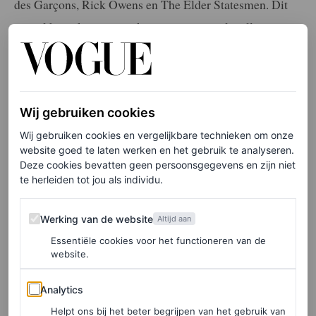
des Garçons, Rick Owens en The Elder Statesmen. Dit
terwijl hij ook samenwerkte aan een capsulecollectie met
het Italiaanse kleermakershuis Brioni getiteld BP
Signature – uiteraard gevuld met veel Pitt-favorieten,
waaronder polosweaters van kasjmier en sportjacks. En
Wij gebruiken cookies
hij werd onlangs ook stille partner van het
Wij gebruiken cookies en vergelijkbare technieken om onze
overhemdenmerk God’s True Cashmere, waar hij – je
website goed te laten werken en het gebruik te analyseren.
raadt het al – kasjmier overhemden verkoopt.
Deze cookies bevatten geen persoonsgegevens en zijn niet
te herleiden tot jou als individu.
Met het verstrijken van de jaren leunt Pitts smaak steeds
Werking van de website
meer naar het ambachtelijke. Naar verluidt houdt hij van
Werking van de website
Altijd aan
Paul Harnden, door GQ “de meest teruggetrokken
Essentiële cookies voor het functioneren van de
website.
ontwerper van de mode” genoemd. Ook zijn loyaliteit
Analytics
aan de hoedenmaker van Venice Beach, Nick Fouquet, is
Analytics
bekend.
Helpt ons bij het beter begrijpen van het gebruik van