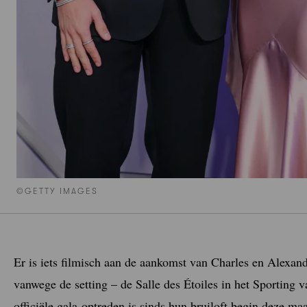
©GETTY IMAGES
Er is iets filmisch aan de aankomst van Charles en Alexand
vanwege de setting – de Salle des Étoiles in het Sporting
officiële gala-optreden is sinds hun bruiloft begin deze m