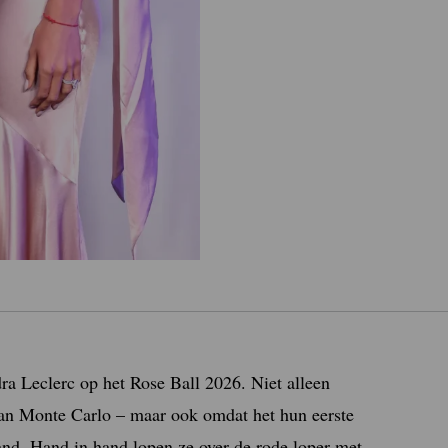
ra Leclerc op het Rose Ball 2026. Niet alleen
 van Monte Carlo – maar ook omdat het hun eerste
aand. Hand in hand lopen ze over de rode loper met