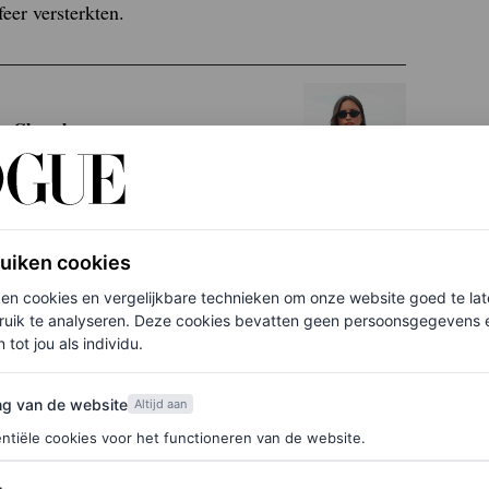
feer versterkten.
ge Chanel
tionale elite: Beatrice Borromeo, Alexandra van
ruiken cookies
t de sport- en cultuurwereld. Eén afwezigheid viel
ken cookies en vergelijkbare technieken om onze website goed te la
ruik te analyseren. Deze cookies bevatten geen persoonsgegevens en
d van nieuwe en jonge gezichten bevestigde de
 tot jou als individu.
eds eigentijdser, steeds meer open voor een nieuwe
eclerc, vergezeld door Alexandra Saint Mleux.
van de website
ng van de website
Altijd aan
ntiële cookies voor het functioneren van de website.
romerige jurk