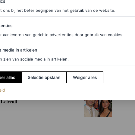
ics
oeg een onberispelijk zwart smokingpak met een
t ons bij het beter begrijpen van het gebruik van de website.
oze elegantie van de look benadrukt, versierd met
ties
enties
entegen voor een meer romantische look. Ze
r aanleveren van gerichte advertenties door gebruik van cookies.
van pastelroze zijdesatijn met hangende, licht
edia in artikelen
 rok. De halslijn vormde het middelpunt van de
e media in artikelen
n het silhouet doorbrak en een poëtisch, bijna
n zien van sociale media in artikelen.
er alles
Selectie opslaan
Weiger alles
(opent in een nieuw tabblad)
eid
1-circuit