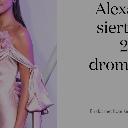
Alex
sier
2
drome
En dat met haar ke