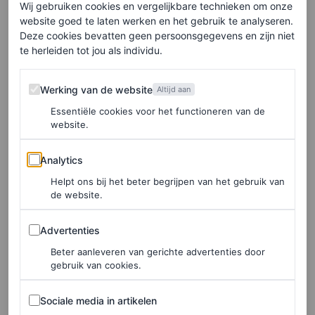
Wij gebruiken cookies en vergelijkbare technieken om onze
kenmerkende LV-monogram erop, en een bijpassende
website goed te laten werken en het gebruik te analyseren.
Deze cookies bevatten geen persoonsgegevens en zijn niet
mid-rise
jeans – onmiskenbaar Louis Vuitton. Liu droeg
te herleiden tot jou als individu.
haar jasje open over een wit T-shirt en hield een
Werking van de website
bijpassende schoudertas met monogram in haar hand, als
Werking van de website
Altijd aan
een clutch.
Essentiële cookies voor het functioneren van de
website.
Analytics
Analytics
Helpt ons bij het beter begrijpen van het gebruik van
de website.
Advertenties
Advertenties
Beter aanleveren van gerichte advertenties door
gebruik van cookies.
Sociale media in artikelen
Sociale media in artikelen