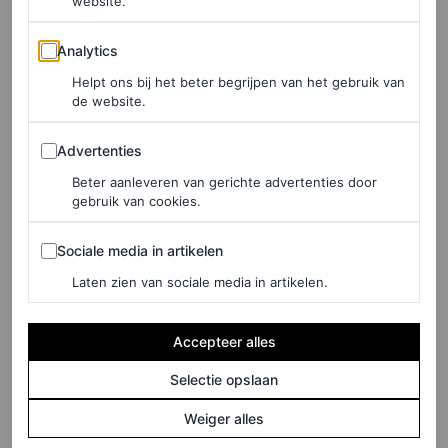
website.
met licht glanzende nude lippen en gedefinieerde ogen
Analytics
met eyeliner. Haar lokken werden gestyled door haar
Analytics
vaste kapper Dimitris Giannetos (
die haar onlangs ook
Helpt ons bij het beter begrijpen van het gebruik van
de website.
een frisse herfstlook gaf
), waarbij haar kenmerkende
Advertenties
golven werden geaccentueerd met glanzende, latte-
Advertenties
kleurige highlights die haar gezicht omlijstten.
Beter aanleveren van gerichte advertenties door
gebruik van cookies.
Sociale media in artikelen
LEES OOK
Sociale media in artikelen
Amal Clooney draagt een geweldige vintage
Laten zien van sociale media in artikelen.
jurk op de rode loper in Venetië
LAURA TORTORA EN FEMKE HABRAKEN
Accepteer alles
Selectie opslaan
Opvallende jumpsuit
Weiger alles