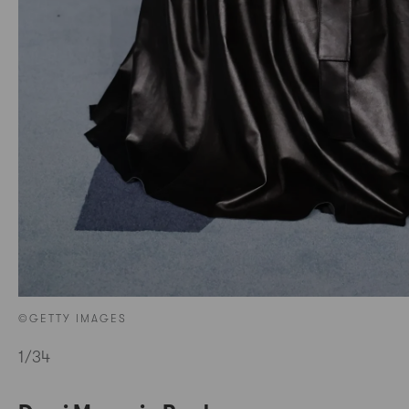
©GETTY IMAGES
1
/34