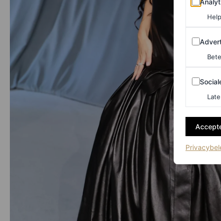
Analyt
Help
Adverten
Advert
Bete
Sociale m
Social
Late
Accepte
Privacybel