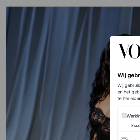
Wij geb
Wij gebrui
en het geb
te herleiden
Werking 
Werki
Esse
Analytics