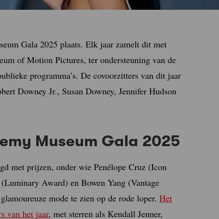
um Gala 2025 plaats. Elk jaar zamelt dit met
eum of Motion Pictures, ter ondersteuning van de
 publieke programma’s. De covoorzitters van dit jaar
obert Downey Jr., Susan Downey, Jennifer Hudson
ademy Museum Gala 2025
d met prijzen, onder wie Penélope Cruz (Icon
es (Luminary Award) en Bowen Yang (Vantage
 glamoureuze mode te zien op de rode loper.
Het
s van het jaar
, met sterren als Kendall Jenner,