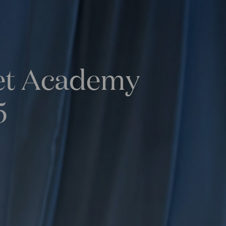
het Academy
5