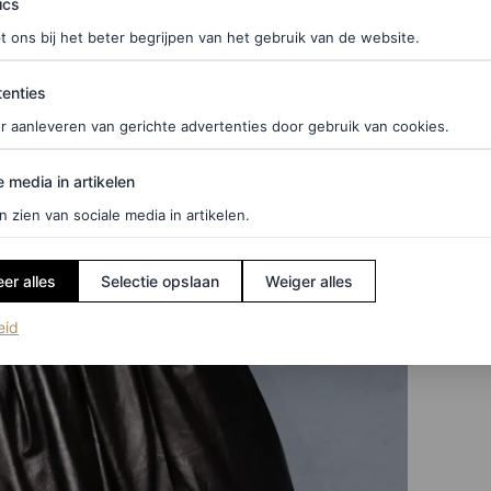
ics
t ons bij het beter begrijpen van het gebruik van de website.
ties
enties
r aanleveren van gerichte advertenties door gebruik van cookies.
edia in artikelen
e media in artikelen
n zien van sociale media in artikelen.
er alles
Selectie opslaan
Weiger alles
(opent in een nieuw tabblad)
eid