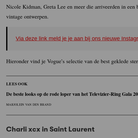
Nicole Kidman, Greta Lee en meer die arriveerden in een b
vintage ontwerpen.
Via deze link meld je je aan bij ons nieuwe Inst
Hieronder vind je Vogue’s selectie van de best geklede s
LEES OOK
De beste looks op de rode loper van het Televizier-Ring Gala 2
MARJOLEIN VAN DEN BRAND
Charli xcx in Saint Laurent