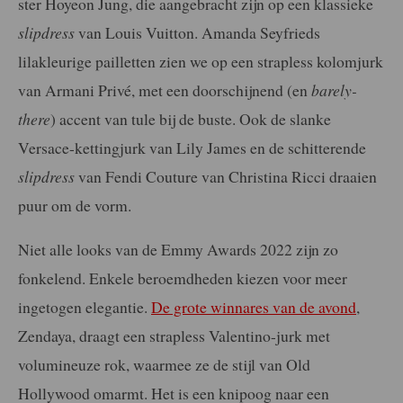
ster Hoyeon Jung, die aangebracht zijn op een klassieke
slipdress
van Louis Vuitton. Amanda Seyfrieds
lilakleurige pailletten zien we op een strapless kolomjurk
van Armani Privé, met een doorschijnend (en
barely-
there
) accent van tule bij de buste. Ook de slanke
Versace-kettingjurk van Lily James en de schitterende
slipdress
van Fendi Couture van Christina Ricci draaien
puur om de vorm.
Niet alle looks van de Emmy Awards 2022 zijn zo
fonkelend. Enkele beroemdheden kiezen voor meer
ingetogen elegantie.
De grote winnares van de avond
,
Zendaya, draagt een strapless Valentino-jurk met
volumineuze rok, waarmee ze de stijl van Old
Hollywood omarmt. Het is een knipoog naar een