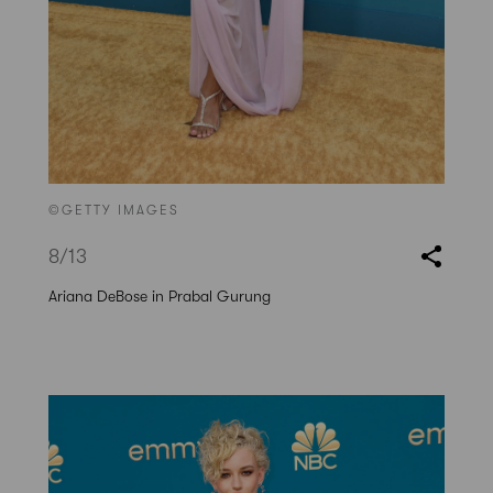
©GETTY IMAGES
8
/13
Ariana DeBose in Prabal Gurung