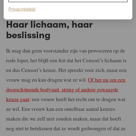
voorliefde heeft voor onthullende kleding.
(opent in een nieuw tabblad)
Privacybeleid
Haar lichaam, haar
beslissing
Ik mag dan geen voorstander zijn van provoceren op de
rode loper, het blijft een feit dat het Censori’s lichaam is
en dus Censori’s keuze. Het spreekt voor zich, maar een
vrouw mag en kan dragen wat ze wil.
Of het nu om een
doorschijnende bodysuit, string of andere gewaagde
keuze gaat
: een vrouw heeft het recht om te dragen wat
ze wil. Een vrouw kan een ontelbaar aantal keuzes
maken die we zelf niet zouden maken, maar dat hoeft
nog niet te betekenen dat ze wordt gedwongen of dat ze