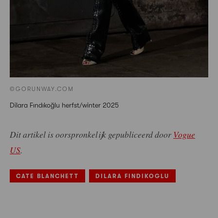
©GORUNWAY.COM
Dilara Fındıkoğlu herfst/winter 2025
Dit artikel is oorspronkelijk gepubliceerd door
Vogue
US
.
CATE BLANCHETT
DILARA FINDIKOGLU