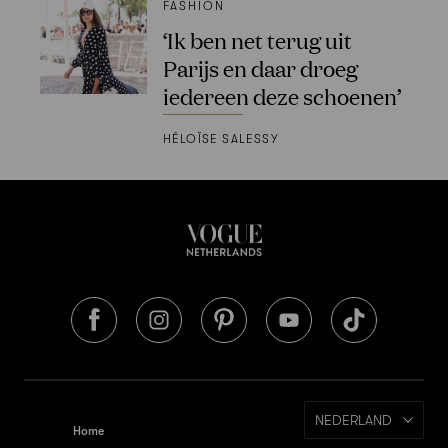
FASHION
‘Ik ben net terug uit
Parijs en daar droeg
iedereen deze schoenen’
HÉLOÏSE SALESSY
NEDERLAND
Home