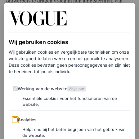
ontwerpers te dragen vroeg in hun ambtstermijn, van
Haider Ackermanns Tom Ford tot Sarah Burtons
Givenchy. Maar nadat we haar in een versierd
zeeschelpenpantser hebben gezien, hebben we meteen
weer behoefte aan een samenwerking tussen Cate
Wij gebruiken cookies
Blanchett en Dilara Fındıkoğlu.
Wij gebruiken cookies en vergelijkbare technieken om onze
website goed te laten werken en het gebruik te analyseren.
Deze cookies bevatten geen persoonsgegevens en zijn niet
te herleiden tot jou als individu.
Werking van de website
Werking van de website
Altijd aan
Essentiële cookies voor het functioneren van de
website.
Analytics
Analytics
Helpt ons bij het beter begrijpen van het gebruik van
de website.