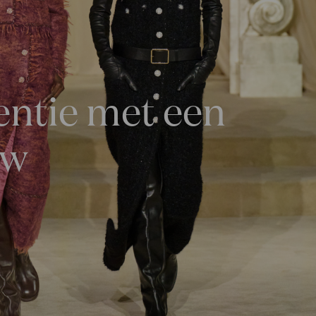
entie met een
ow