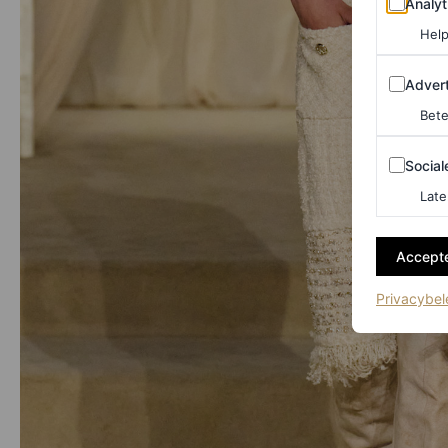
Analyt
Help
Adverten
Advert
Bete
Sociale m
Social
Late
Accepte
Privacybel