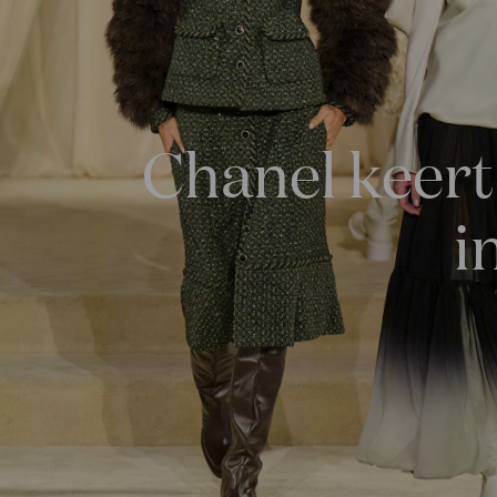
Chanel keert
i