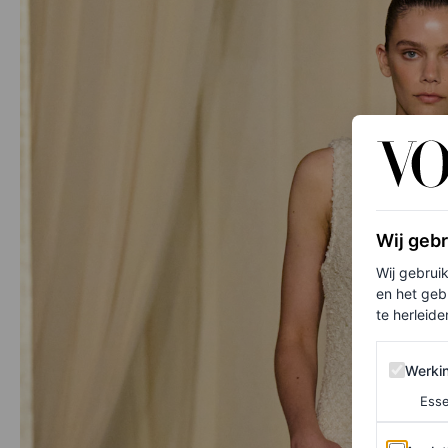
Wij geb
Wij gebrui
en het geb
te herleiden
Werking 
Werki
Esse
Analytics