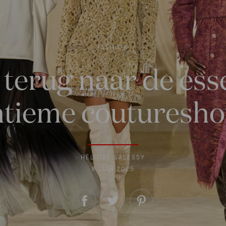
FASHION
 terug naar de ess
ntieme couturesh
HÉLOÏSE SALESSY
8 JULI 2025