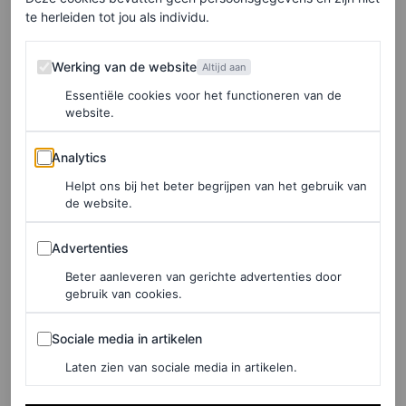
bezig zijn. Zo blijven we op het juiste pad en houden
te herleiden tot jou als individu.
onze focus op wat belangrijk is”, zegt Amalie Røge
Werking van de website
Hove, oprichter en creatief directeur van A. Roge Hove.
Werking van de website
Altijd aan
“Het heeft ook geholpen een gemeenschappelijke taal in
Essentiële cookies voor het functioneren van de
website.
de sector te creëren – vooral in Scandinavië – voor de
doelen die we nastreven en die we samen willen
Analytics
Analytics
bereiken.”
Helpt ons bij het beter begrijpen van het gebruik van
de website.
Advertenties
Advertenties
Beter aanleveren van gerichte advertenties door
gebruik van cookies.
Sociale media in artikelen
Sociale media in artikelen
Laten zien van sociale media in artikelen.